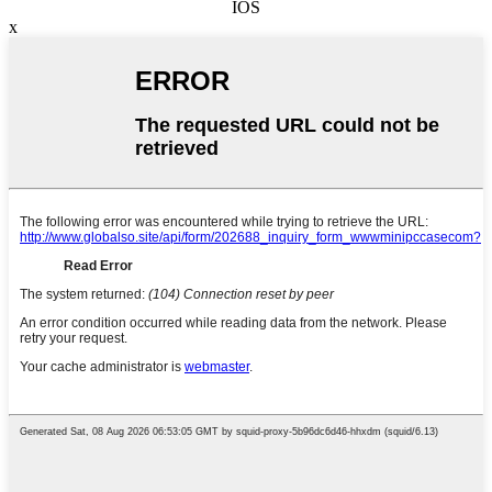
IOS
x