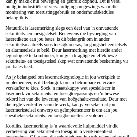
kan jy maklik hul beweging en gebruik dophou. Dit is veral
nuttig in industriële of vervaardigingsomgewings waar die
monitering van toerustinggebruik en onderhoudskedules
belangrik is.
Natuurlik is lasermerking slegs een deel van 'n omvattende
sekuriteits- en toesigstelsel. Benewens die byvoeging van
laseretikette aan jou bates, is dit belangrik om in ander
sekuriteitsmaatreëls soos toesigkameras, toegangsbeheerstelsels
en alarmstelsels te belê. Deur lasermerking met hierdie ander
tegnologieë te kombineer, kan jy 'n kragtige en effektiewe
sekuriteits- en toesigstelsel skep wat omvattende beskerming vir
jou bates bied.
As jy belangstel om lasermerktegnologie in jou werkplek te
implementeer, is dit belangrik om 'n betroubare en ervare
verskaffer te kies. Soek 'n maatskappy wat spesialiseer in
lasermerk vir sekuriteits- en toesigtoepassings en 'n bewese
rekord het van die lewering van hoëgehalte-resultate. Deur met
die regte verskaffer saam te werk, kan jy verseker dat jou
lasermerkstelsel ontwerp en geïmplementeer is om aan jou
spesifieke sekuriteits- en toesigbehoeftes te voldoen.
Kortliks, lasermerking is 'n waardevolle hulpmiddel vir die
verbetering van sekuriteit en toesig in 'n verskeidenheid
toepassings. Of jy nou die sekuriteit van jou rak-rekenaarkas wil