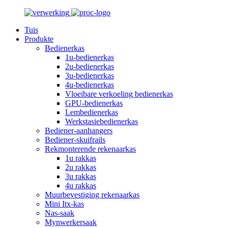
Tuis
Produkte
Bedienerkas
1u-bedienerkas
2u-bedienerkas
3u-bedienerkas
4u-bedienerkas
Vloeibare verkoeling bedienerkas
GPU-bedienerkas
Lembedienerkas
Werkstasiebedienerkas
Bediener-aanhangers
Bediener-skuifrails
Rekmonterende rekenaarkas
1u rakkas
2u rakkas
3u rakkas
4u rakkas
Muurbevestiging rekenaarkas
Mini Itx-kas
Nas-saak
Mynwerkersaak