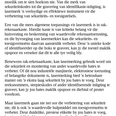
moeilik om te sien hoekom nie. Van die merk van
sekuriteitskodes tot die gravering van identifikasie-inligting, is
lasermerk 'n veelsydige en effektiewe instrument vir die
verbetering van sekuriteits- en toesigstelsels.
Een van die mees algemene toepassings vir lasermerk is in rak-
rekenaarkaste. Hierdie kaste is van kritieke belang vir die
huisvesting en beskerming van waardevolle rekenaartoerusting,
en die byvoeging van lasermerkies kan die sekuriteits- en
toesigvermoëns daarvan aansienlik verbeter. Deur 'n unieke kode
of identifiseerder op die boks te graveer, kan jy die toestel maklik
opspoor en verseker dat dit te alle tye veilig bly.
Benewens rak-rekenaarkaste, kan lasermerking gebruik word om
die sekuriteit en monitering van ander waardevolle bates te
verbeter. Of dit nou industriële masjinerie, elektroniese toerusting
of belangrike dokumente is, lasermerking bied 'n betroubare
manier om 'n ekstra laag sekuriteit by jou bates te voeg. Deur
reeksnommers, strepieskodes of ander identifiserende inligting te
graveer, kan jy jou bates maklik opspoor en diefstal of peuter
voorkom.
Maar lasermerk gaan nie net oor die verbetering van sekuriteit
nie, dit is ook 'n waardevolle hulpmiddel om toesigvermoëns te
verbeter. Deur duidelike, presiese etikette by jou bates te voeg,