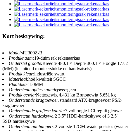
Kort beskrywing:
Model:
4U300Z-B
Produknaam:
19-duim rak rekenaarkas
Onderstel grootte:
Breedte 480.1 × Diepte 300.1 × Hoogte 177.2
(MM) (insluitend monteerstukke en handvatsels)
Produk kleur:
industriële swart
Materiaal:
hoë kwaliteit SGCC
Plaatdikte:
1.0MM
Ondersteun optiese aandrywer:
geen
Produk gewig:
Nettogewig 4.431 kg Brutogewig 5.651 kg
Ondersteunde kragtoevoer:
standaard ATX-kragtoevoer PS/2-
kragtoevoer
Ondersteunde grafiese kaarte:
7 volhoogte PCI reguit gleuwe
Ondersteun hardeskywe:
2 3.5'' HDD-hardeskywe of 3 2.5''
SSD-hardeskywe
Ondersteun aanhangers:
2 voorste 12CM-waaierposisies (waaier