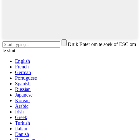
Druk Enter om te soek of ESC om
te sluit
English
French
German
Portuguese
Spanish
Russian
Japanese
Korean
Arabic
Irish
Greek
Turkish
Italian
Danish
Romanian