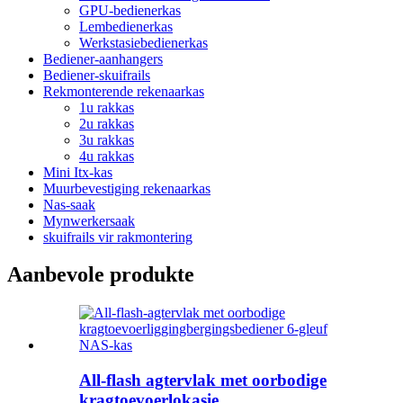
GPU-bedienerkas
Lembedienerkas
Werkstasiebedienerkas
Bediener-aanhangers
Bediener-skuifrails
Rekmonterende rekenaarkas
1u rakkas
2u rakkas
3u rakkas
4u rakkas
Mini Itx-kas
Muurbevestiging rekenaarkas
Nas-saak
Mynwerkersaak
skuifrails vir rakmontering
Aanbevole produkte
All-flash agtervlak met oorbodige
kragtoevoerlokasie...