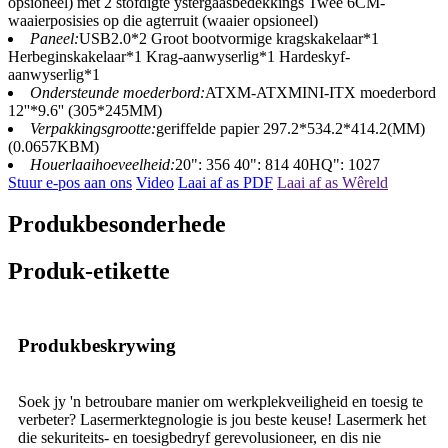
opsioneel) met 2 stofdigte ystergaasbedekkings Twee 6CM-
waaierposisies op die agterruit (waaier opsioneel)
Paneel:
USB2.0*2 Groot bootvormige kragskakelaar*1
Herbeginskakelaar*1 Krag-aanwyserlig*1 Hardeskyf-
aanwyserlig*1
Ondersteunde moederbord:
ATXM-ATXMINI-ITX moederbord
12''*9.6'' (305*245MM)
Verpakkingsgrootte:
geriffelde papier 297.2*534.2*414.2(MM)
(0.0657KBM)
Houerlaaihoeveelheid:
20": 356 40": 814 40HQ": 1027
Stuur e-pos aan ons
Video
Laai af as PDF
Laai af as Wêreld
Produkbesonderhede
Produk-etikette
Produkbeskrywing
Soek jy 'n betroubare manier om werkplekveiligheid en toesig te
verbeter? Lasermerktegnologie is jou beste keuse! Lasermerk het
die sekuriteits- en toesigbedryf gerevolusioneer, en dis nie