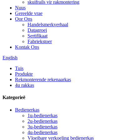
skuifrails vir rakmontering
Nuus
Gereelde vrae
Oor Ons
Handelsmerkverhaal
Datagroei
Sertifikaat
Fabriekstoer
Kontak Ons
English
Tuis
Produkte
Rekmonterende rekenaarkas
4u rakkas
Kategorieë
Bedienerkas
1u-bedienerkas
2u-bedienerkas
3u-bedienerkas
4u-bedienerkas
Vloeibare verkoeling bedienerkas