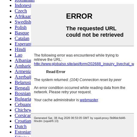
Indonesian
Czech
Afrikaans
Swedish
Polish
Basque
Catalan
Esperanto
Hindi
Lao
Albanian
Amharic
Armenian
Azerbaijani
Belarusian
Bengali
Bosnian
Bulgarian
Cebuano
Chichewa
Corsican
Croatian
Dutch
Estonian