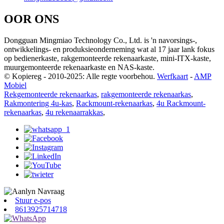
OOR ONS
Dongguan Mingmiao Technology Co., Ltd. is 'n navorsings-,
ontwikkelings- en produksieonderneming wat al 17 jaar lank fokus
op bedienerkaste, rakgemonteerde rekenaarkaste, mini-ITX-kaste,
muurgemonteerde rekenaarkaste en NAS-kaste.
© Kopiereg - 2010-2025: Alle regte voorbehou.
Werfkaart
-
AMP
Mobiel
Rekgemonteerde rekenaarkas
,
rakgemonteerde rekenaarkas
,
Rakmontering 4u-kas
,
Rackmount-rekenaarkas
,
4u Rackmount-
rekenaarkas
,
4u rekenaarrakkas
,
Stuur e-pos
8613925714718