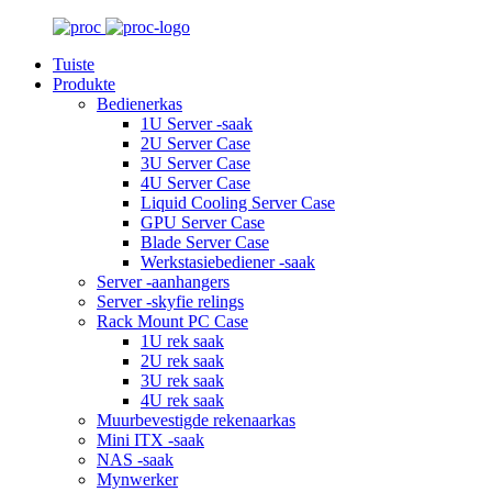
Tuiste
Produkte
Bedienerkas
1U Server -saak
2U Server Case
3U Server Case
4U Server Case
Liquid Cooling Server Case
GPU Server Case
Blade Server Case
Werkstasiebediener -saak
Server -aanhangers
Server -skyfie relings
Rack Mount PC Case
1U rek saak
2U rek saak
3U rek saak
4U rek saak
Muurbevestigde rekenaarkas
Mini ITX -saak
NAS -saak
Mynwerker