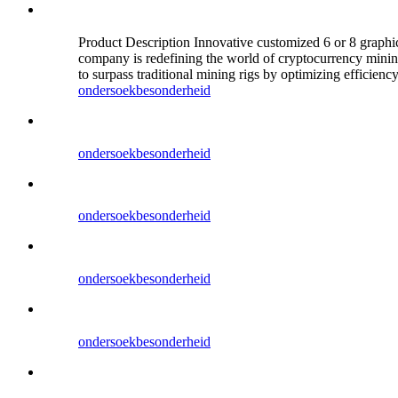
Product Description Innovative customized 6 or 8 graphi
company is redefining the world of cryptocurrency minin
to surpass traditional mining rigs by optimizing efficienc
ondersoek
besonderheid
ondersoek
besonderheid
ondersoek
besonderheid
ondersoek
besonderheid
ondersoek
besonderheid