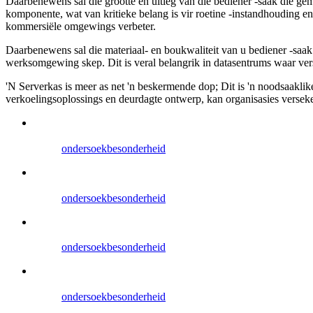
Daarbenewens sal die grootte en uitleg van die bediener -saak die g
komponente, wat van kritieke belang is vir roetine -instandhouding en
kommersiële omgewings verbeter.
Daarbenewens sal die materiaal- en boukwaliteit van u bediener -saak 
werksomgewing skep. Dit is veral belangrik in datasentrums waar ver
'N Serverkas is meer as net 'n beskermende dop; Dit is 'n noodsaaklik
verkoelingsoplossings en deurdagte ontwerp, kan organisasies verseker
ondersoek
besonderheid
ondersoek
besonderheid
ondersoek
besonderheid
ondersoek
besonderheid