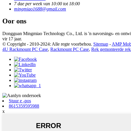
7 dae per week van 10:00 tot 18:00
mingmiao1688@gmail.com
Oor ons
Dongguan Mingmiao Technology Co., Ltd. is 'n navorsings- en ontw
vir 17 jaar.
© Copyright - 2010-2024: Alle regte voorbehou.
Sitemap
-
AMP Mob
4U Rackmount PC Case
,
Rackmount PC Case
,
Rek gemonteerde rek
Stuur e -pos
8615359595988
x