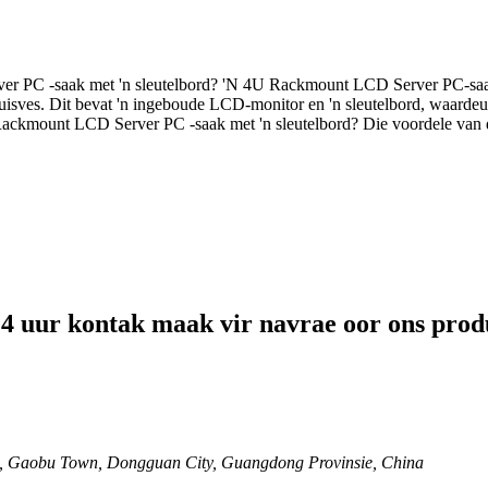
 PC -saak met 'n sleutelbord? 'N 4U Rackmount LCD Server PC-saak me
uisves. Dit bevat 'n ingeboude LCD-monitor en 'n sleutelbord, waardeur 
U Rackmount LCD Server PC -saak met 'n sleutelbord? Die voordele va
 24 uur kontak maak vir navrae oor ons produ
, Gaobu Town, Dongguan City, Guangdong Provinsie, China