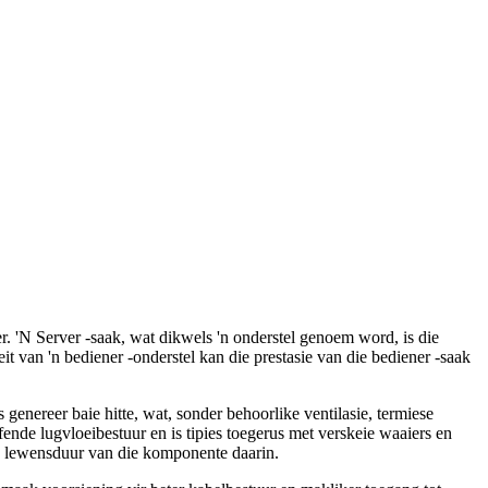
er. 'N Server -saak, wat dikwels 'n onderstel genoem word, is die
 van 'n bediener -onderstel kan die prestasie van die bediener -saak
genereer baie hitte, wat, sonder behoorlike ventilasie, termiese
ende lugvloeibestuur en is tipies toegerus met verskeie waaiers en
die lewensduur van die komponente daarin.