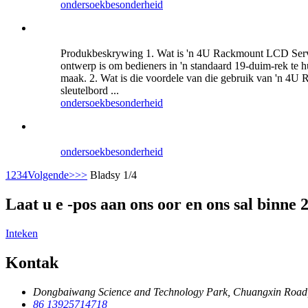
ondersoek
besonderheid
Produkbeskrywing 1. Wat is 'n 4U Rackmount LCD Server
ontwerp is om bedieners in 'n standaard 19-duim-rek te h
maak. 2. Wat is die voordele van die gebruik van 'n 4
sleutelbord ...
ondersoek
besonderheid
ondersoek
besonderheid
1
2
3
4
Volgende>
>>
Bladsy 1/4
Laat u e -pos aan ons oor en ons sal binne
Inteken
Kontak
Dongbaiwang Science and Technology Park, Chuangxin Road
86 13925714718