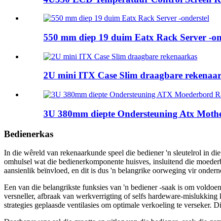
550 mm diep 19 duim Eatx Rack Server -on
2U mini ITX Case Slim draagbare rekenaa
3U 380mm diepte Ondersteuning Atx Moth
Bedienerkas
In die wêreld van rekenaarkunde speel die bediener 'n sleutelrol in di
omhulsel wat die bedienerkomponente huisves, insluitend die moederbor
aansienlik beïnvloed, en dit is dus 'n belangrike oorweging vir onder
Een van die belangrikste funksies van 'n bediener -saak is om voldoen
versneller, afbraak van werkverrigting of selfs hardeware-mislukking 
strategies geplaasde ventilasies om optimale verkoeling te verseker. D