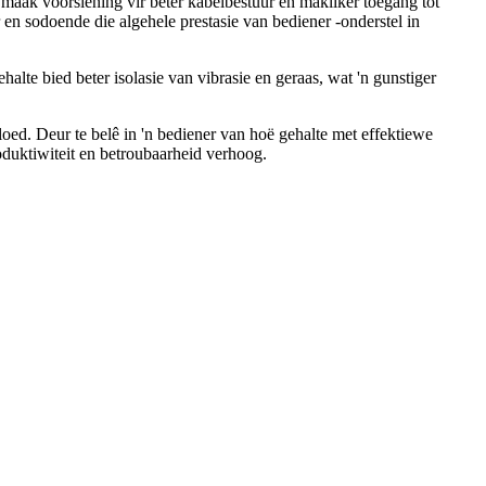
maak voorsiening vir beter kabelbestuur en makliker toegang tot
 en sodoende die algehele prestasie van bediener -onderstel in
lte bied beter isolasie van vibrasie en geraas, wat 'n gunstiger
oed. Deur te belê in 'n bediener van hoë gehalte met effektiewe
oduktiwiteit en betroubaarheid verhoog.