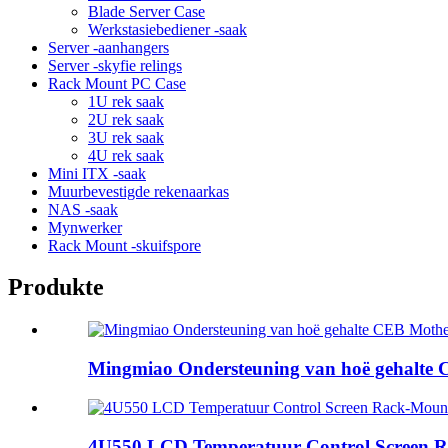
Blade Server Case
Werkstasiebediener -saak
Server -aanhangers
Server -skyfie relings
Rack Mount PC Case
1U rek saak
2U rek saak
3U rek saak
4U rek saak
Mini ITX -saak
Muurbevestigde rekenaarkas
NAS -saak
Mynwerker
Rack Mount -skuifspore
Produkte
Mingmiao Ondersteuning van hoë gehalte 
4U550 LCD Temperatuur Control Screen 