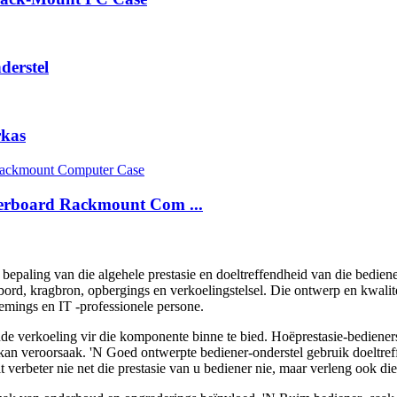
derstel
rkas
erboard Rackmount Com ...
e bepaling van die algehele prestasie en doeltreffendheid van die bedien
d, kragbron, opbergings en verkoelingstelsel. Die ontwerp en kwaliteit
nemings en IT -professionele persone.
de verkoeling vir die komponente binne te bied. Hoëprestasie-bedieners 
kan veroorsaak. 'N Goed ontwerpte bediener-onderstel gebruik doeltreff
it verbeter nie net die prestasie van u bediener nie, maar verleng ook 