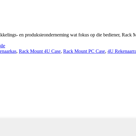
ikkelings- en produksieonderneming wat fokus op die bediener, Rack
ile
enaarkas
,
Rack Mount 4U Case
,
Rack Mount PC Case
,
4U Rekenaarr