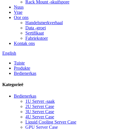
Rack Mount -skuifspore
Nuus
Vrae
Oor ons
Handelsmerkverhaal
Data -groei
Sertifikaat
Fabriekstoer
Kontak ons
English
Tuiste
Produkte
Bedienerkas
Kategorieë
Bedienerkas
1U Server -saak
2U Server Case
3U Server Case
4U Server Case
Liquid Cooling Server Case
GPU Server Case