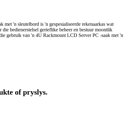
t 'n sleutelbord is 'n gespesialiseerde rekenaarkas wat
die bedienerstelsel gerieflike beheer en bestuur moontlik
n die gebruik van 'n 4U Rackmount LCD Server PC -saak met 'n
kte of pryslys.