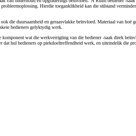
emak van onderhoud en opgraderings beïnvloed. 'N Ruim bediener -saak 
 probleemoplossing. Hierdie toeganklikheid kan die stilstand verminder
ook die duursaamheid en geraasvlakke beïnvloed. Materiaal van hoë geha
skeie bedieners gelyktydig werk.
e komponent wat die werkverrigting van die bediener -saak direk beïnvl
 dat hul bedieners op piekdoeltreffendheid werk, en uiteindelik die pr