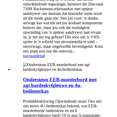
ontwikkelende tegnologie, herinner die Discount
710H Rackmount-rekenaarkas met optiese
aandrywer ons daaraan dat klassieke soms nooit
uit die mode gaan nie. Stel jou voor: 'n slanke,
stewige kas wat nie net jou kosbare komponente
huisves nie, maar jou ook die nostalgiese
opwinding van 'n optiese aandrywer laat ervaar.
Ja, jy het my reg gehoor! Dis soos om 'n VHS-
speler in 'n wêreld van stroommedia te vind –
onverwags, maar ongelooflik bevredigend. Kom
ons praat nou oor die ontwerp...
navraag
detail
Ondersteun EEB-moederbord met
agt hardeskyfgleuwe en 4u-
bedienerkas
Produkbeskrywing Opwindende nuus! Ons stel
ons nuwe 4U-bedienerkas bekend, wat EEB-
moederborde ondersteun en tot 8
hardeskyfgleuwe bied! Of jy nou 'n tegnologie-