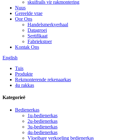
skuifrails vir rakmontering
Nuus
Gereelde vrae
Oor Ons
Handelsmerkverhaal
Datagroei
Sertifikaat
Fabriekstoer
Kontak Ons
English
Tuis
Produkte
Rekmonterende rekenaarkas
4u rakkas
Kategorieë
Bedienerkas
1u-bedienerkas
2u-bedienerkas
3u-bedienerkas
4u-bedienerkas
Vloeibare verkoeling bedienerkas