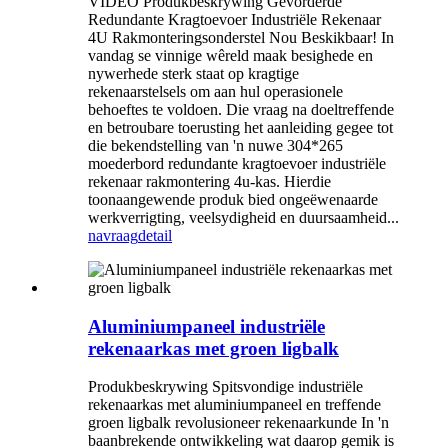
VIDEO Produkbeskrywing Gevorderde
Redundante Kragtoevoer Industriële Rekenaar
4U Rakmonteringsonderstel Nou Beskikbaar! In
vandag se vinnige wêreld maak besighede en
nywerhede sterk staat op kragtige
rekenaarstelsels om aan hul operasionele
behoeftes te voldoen. Die vraag na doeltreffende
en betroubare toerusting het aanleiding gegee tot
die bekendstelling van 'n nuwe 304*265
moederbord redundante kragtoevoer industriële
rekenaar rakmontering 4u-kas. Hierdie
toonaangewende produk bied ongeëwenaarde
werkverrigting, veelsydigheid en duursaamheid...
navraag
detail
Aluminiumpaneel industriële
rekenaarkas met groen ligbalk
Produkbeskrywing Spitsvondige industriële
rekenaarkas met aluminiumpaneel en treffende
groen ligbalk revolusioneer rekenaarkunde In 'n
baanbrekende ontwikkeling wat daarop gemik is