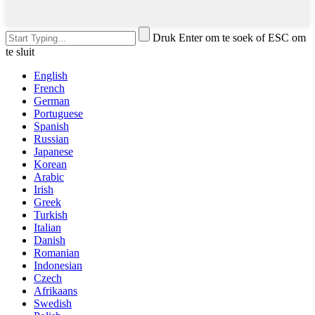
Druk Enter om te soek of ESC om
te sluit
English
French
German
Portuguese
Spanish
Russian
Japanese
Korean
Arabic
Irish
Greek
Turkish
Italian
Danish
Romanian
Indonesian
Czech
Afrikaans
Swedish