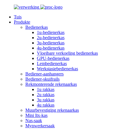
Tuis
Produkte
Bedienerkas
1u-bedienerkas
2u-bedienerkas
3u-bedienerkas
4u-bedienerkas
Vloeibare verkoeling bedienerkas
GPU-bedienerkas
Lembedienerkas
Werkstasiebedienerkas
Bediener-aanhangers
Bediener-skuifrails
Rekmonterende rekenaarkas
1u rakkas
2u rakkas
3u rakkas
4u rakkas
Muurbevestiging rekenaarkas
Mini Itx-kas
Nas-saak
Mynwerkersaak