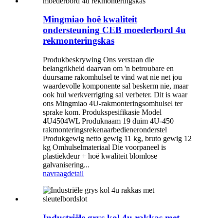
Mingmiao hoë kwaliteit
ondersteuning CEB moederbord 4u
rekmonteringskas
Produkbeskrywing Ons verstaan ​​die
belangrikheid daarvan om 'n betroubare en
duursame rakomhulsel te vind wat nie net jou
waardevolle komponente sal beskerm nie, maar
ook hul werkverrigting sal verbeter. Dit is waar
ons Mingmiao 4U-rakmonteringsomhulsel ter
sprake kom. Produkspesifikasie Model
4U4504WL Produknaam 19 duim 4U-450
rakmonteringsrekenaarbedieneronderstel
Produkgewig netto gewig 11 kg, bruto gewig 12
kg Omhulselmateriaal Die voorpaneel is
plastiekdeur + hoë kwaliteit blomlose
galvanisering...
navraag
detail
Industriële grys kol 4u rakkas met