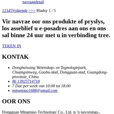
navraag
detail
1
2
3
4
5
Volgende >
>>
Bladsy 1 / 5
Vir navrae oor ons produkte of pryslys,
los asseblief u e-posadres aan ons en ons
sal binne 24 uur met u in verbinding tree.
TEKEN IN
KONTAK
Dongbaiwang Wetenskap- en Tegnologiepark,
Chuangxinweg, Gaobu-stad, Dongguan-stad, Guangdong-
provinsie, China
86 13925714718
7 Dae per week van 10:00 tot 18:00
mingmiao1688@gmail.com
OOR ONS
Dongguan Mingmiao Technology Co., Ltd. is 'n navorsings-,