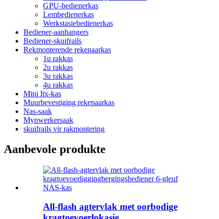
GPU-bedienerkas
Lembedienerkas
Werkstasiebedienerkas
Bediener-aanhangers
Bediener-skuifrails
Rekmonterende rekenaarkas
1u rakkas
2u rakkas
3u rakkas
4u rakkas
Mini Itx-kas
Muurbevestiging rekenaarkas
Nas-saak
Mynwerkersaak
skuifrails vir rakmontering
Aanbevole produkte
All-flash agtervlak met oorbodige
kragtoevoerlokasie...