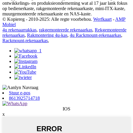
ontwikkelings- en produksieonderneming wat al 17 jaar lank fokus
op bedienerkaste, rakgemonteerde rekenaarkaste, mini-ITX-kaste,
muurgemonteerde rekenaarkaste en NAS-kaste.
© Kopiereg - 2010-2025: Alle regte voorbehou.
Werfkaart
-
AMP
Mobiel
4u rekenaarrakkas
,
rakgemonteerde rekenaarkas
,
Rekgemonteerde
rekenaarkas
,
Rakmontering 4u-kas
,
4u Rackmount-rekenaarkas
,
Rackmount-rekenaarkas
,
Stuur e-pos
8613925714718
IOS
x