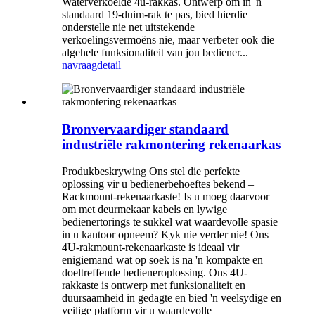
Waterverkoelde 4u-rakkas. Ontwerp om in 'n
standaard 19-duim-rak te pas, bied hierdie
onderstelle nie net uitstekende
verkoelingsvermoëns nie, maar verbeter ook die
algehele funksionaliteit van jou bediener...
navraag
detail
Bronvervaardiger standaard
industriële rakmontering rekenaarkas
Produkbeskrywing Ons stel die perfekte
oplossing vir u bedienerbehoeftes bekend –
Rackmount-rekenaarkaste! Is u moeg daarvoor
om met deurmekaar kabels en lywige
bedienertorings te sukkel wat waardevolle spasie
in u kantoor opneem? Kyk nie verder nie! Ons
4U-rakmount-rekenaarkaste is ideaal vir
enigiemand wat op soek is na 'n kompakte en
doeltreffende bedieneroplossing. Ons 4U-
rakkaste is ontwerp met funksionaliteit en
duursaamheid in gedagte en bied 'n veelsydige en
veilige platform vir u waardevolle