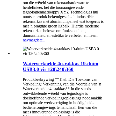
om die wêreld van rekenaarhardeware te
herdefinieer, het die toonaangewende
tegnologiemaatskappy XYZ Technologies hul
nuutste produk bekendgestel - 'n industriële
rekenaarkas met aluminiumpaneel wat toegerus is
met 'n pragtige groen ligbalk. Hierdie moderne
rekenaarkas belowe om funksionaliteit,
duursaamheid en estetika te verbeter, en neem...
navraag
detail
Waterverkoelde 4u-rakkas 19-duim
USB3.0 vir 120\240\360
Produkbeskrywing **Titel: Die Toekoms van
Verkoeling: Verkenning van die Voordele van 'n
Waterverkoelde 4u-rakkas** In die steeds
ontwikkelende wêreld van tegnologie is
doeltreffende verkoelingsoplossings noodsaaklik
om optimale werkverrigting in hoëdigtheid-
bedieneromgewings te handhaaf. Een van die
mees innoverende oplossings is die