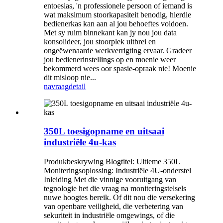
entoesias, 'n professionele persoon of iemand is
wat maksimum stoorkapasiteit benodig, hierdie
bedienerkas kan aan al jou behoeftes voldoen.
Met sy ruim binnekant kan jy nou jou data
konsolideer, jou stoorplek uitbrei en
ongeëwenaarde werkverrigting ervaar. Gradeer
jou bedienerinstellings op en moenie weer
bekommerd wees oor spasie-opraak nie! Moenie
dit misloop nie...
navraag
detail
350L toesigopname en uitsaai
industriële 4u-kas
Produkbeskrywing Blogtitel: Ultieme 350L
Moniteringsoplossing: Industriële 4U-onderstel
Inleiding Met die vinnige vooruitgang van
tegnologie het die vraag na moniteringstelsels
nuwe hoogtes bereik. Of dit nou die versekering
van openbare veiligheid, die verbetering van
sekuriteit in industriële omgewings, of die