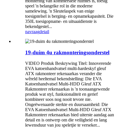
monitering van kommersiële ruimtes is, toesig
speel 'n belangrike rol in die moderne
samelewing. 'n Sleutelaspek van enige
toesigstelsel is berging- en opnamekapasiteit. Die
350L toesigopname- en uitsaaidienste is
bekendgestel...
navraag
detail
19-duim 4u rakmonteringsonderstel
VIDEO Produk Beskrywing Titel: Innoverende
EVA katoenhandvatsel multi-hardeskyf gleuf
ATX rakmonteer rekenaarkas verander die
wêreld heeltemal bekendstelling: Die EVA
Katoenhandvatsel Multi-HDD Gleuf ATX
Rakmonteer rekenaarkas is 'n toonaangewende
produk wat styl, funksionaliteit en gerief
kombineer soos nog nooit tevore nie.
Ongeëwenaarde sterkte en duursaamheid: Die
EVA Katoenhandvatsel Multi-HDD Gleuf ATX
Rakmonteer rekenaarkas bied uiterste aandag aan
detail en is ontwerp om die veiligheid en lang
lewensduur van jou speletjie te verseker...