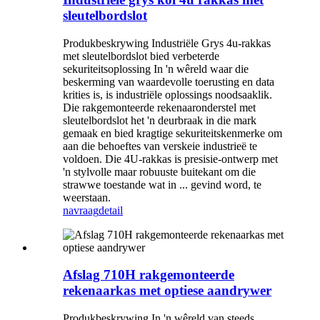
sleutelbordslot
Produkbeskrywing Industriële Grys 4u-rakkas
met sleutelbordslot bied verbeterde
sekuriteitsoplossing In 'n wêreld waar die
beskerming van waardevolle toerusting en data
krities is, is industriële oplossings noodsaaklik.
Die rakgemonteerde rekenaaronderstel met
sleutelbordslot het 'n deurbraak in die mark
gemaak en bied kragtige sekuriteitskenmerke om
aan die behoeftes van verskeie industrieë te
voldoen. Die 4U-rakkas is presisie-ontwerp met
'n stylvolle maar robuuste buitekant om die
strawwe toestande wat in ... gevind word, te
weerstaan.
navraag
detail
Afslag 710H rakgemonteerde
rekenaarkas met optiese aandrywer
Produkbeskrywing In 'n wêreld van steeds