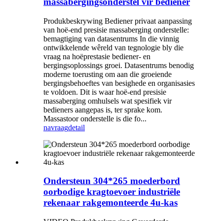
massabergingsonderstel vir bediener
Produkbeskrywing Bediener privaat aanpassing
van hoë-end presisie massaberging onderstelle:
bemagtiging van datasentrums In die vinnig
ontwikkelende wêreld van tegnologie bly die
vraag na hoëprestasie bediener- en
bergingsoplossings groei. Datasentrums benodig
moderne toerusting om aan die groeiende
bergingsbehoeftes van besighede en organisasies
te voldoen. Dit is waar hoë-end presisie
massaberging omhulsels wat spesifiek vir
bedieners aangepas is, ter sprake kom.
Massastoor onderstelle is die fo...
navraag
detail
Ondersteun 304*265 moederbord
oorbodige kragtoevoer industriële
rekenaar rakgemonteerde 4u-kas