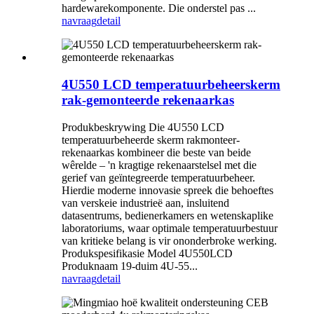
hardewarekomponente. Die onderstel pas ...
navraag
detail
4U550 LCD temperatuurbeheerskerm
rak-gemonteerde rekenaarkas
Produkbeskrywing Die 4U550 LCD
temperatuurbeheerde skerm rakmonteer-
rekenaarkas kombineer die beste van beide
wêrelde – 'n kragtige rekenaarstelsel met die
gerief van geïntegreerde temperatuurbeheer.
Hierdie moderne innovasie spreek die behoeftes
van verskeie industrieë aan, insluitend
datasentrums, bedienerkamers en wetenskaplike
laboratoriums, waar optimale temperatuurbestuur
van kritieke belang is vir ononderbroke werking.
Produkspesifikasie Model 4U550LCD
Produknaam 19-duim 4U-55...
navraag
detail