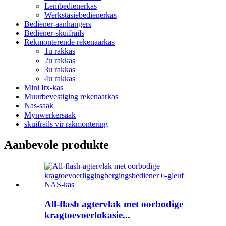
Lembedienerkas
Werkstasiebedienerkas
Bediener-aanhangers
Bediener-skuifrails
Rekmonterende rekenaarkas
1u rakkas
2u rakkas
3u rakkas
4u rakkas
Mini Itx-kas
Muurbevestiging rekenaarkas
Nas-saak
Mynwerkersaak
skuifrails vir rakmontering
Aanbevole produkte
All-flash agtervlak met oorbodige
kragtoevoerlokasie...