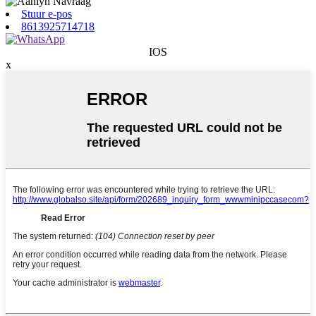
Stuur e-pos
8613925714718
IOS
x