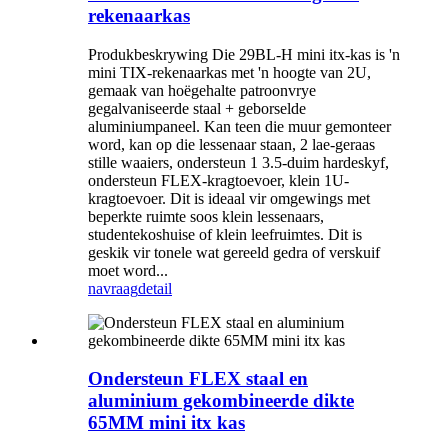
rekenaarkas
Produkbeskrywing Die 29BL-H mini itx-kas is 'n
mini TIX-rekenaarkas met 'n hoogte van 2U,
gemaak van hoëgehalte patroonvrye
gegalvaniseerde staal + geborselde
aluminiumpaneel. Kan teen die muur gemonteer
word, kan op die lessenaar staan, 2 lae-geraas
stille waaiers, ondersteun 1 3.5-duim hardeskyf,
ondersteun FLEX-kragtoevoer, klein 1U-
kragtoevoer. Dit is ideaal vir omgewings met
beperkte ruimte soos klein lessenaars,
studentekoshuise of klein leefruimtes. Dit is
geskik vir tonele wat gereeld gedra of verskuif
moet word...
navraag
detail
Ondersteun FLEX staal en
aluminium gekombineerde dikte
65MM mini itx kas