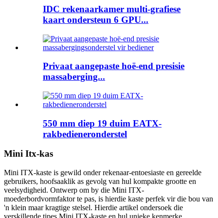
IDC rekenaarkamer multi-grafiese
kaart ondersteun 6 GPU...
Privaat aangepaste hoë-end presisie
massaberging...
550 mm diep 19 duim EATX-
rakbedieneronderstel
Mini Itx-kas
Mini ITX-kaste is gewild onder rekenaar-entoesiaste en gereelde
gebruikers, hoofsaaklik as gevolg van hul kompakte grootte en
veelsydigheid. Ontwerp om by die Mini ITX-
moederbordvormfaktor te pas, is hierdie kaste perfek vir die bou van
'n klein maar kragtige stelsel. Hierdie artikel ondersoek die
verskillende tipes Mini ITX-kaste en hul unieke kenmerke.