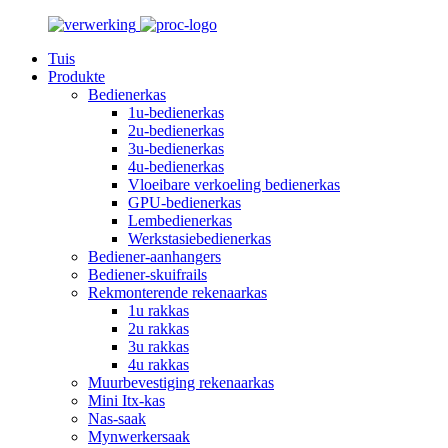
Tuis
Produkte
Bedienerkas
1u-bedienerkas
2u-bedienerkas
3u-bedienerkas
4u-bedienerkas
Vloeibare verkoeling bedienerkas
GPU-bedienerkas
Lembedienerkas
Werkstasiebedienerkas
Bediener-aanhangers
Bediener-skuifrails
Rekmonterende rekenaarkas
1u rakkas
2u rakkas
3u rakkas
4u rakkas
Muurbevestiging rekenaarkas
Mini Itx-kas
Nas-saak
Mynwerkersaak