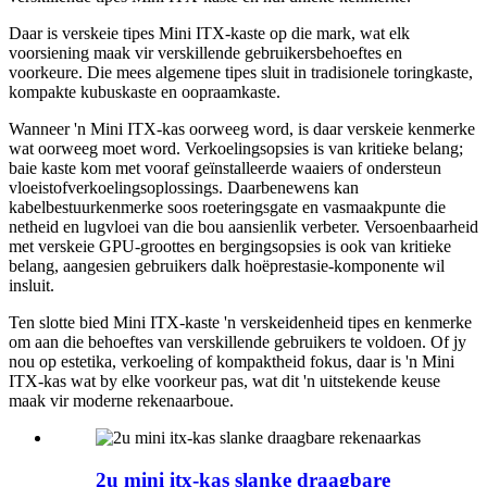
Daar is verskeie tipes Mini ITX-kaste op die mark, wat elk
voorsiening maak vir verskillende gebruikersbehoeftes en
voorkeure. Die mees algemene tipes sluit in tradisionele toringkaste,
kompakte kubuskaste en oopraamkaste.
Wanneer 'n Mini ITX-kas oorweeg word, is daar verskeie kenmerke
wat oorweeg moet word. Verkoelingsopsies is van kritieke belang;
baie kaste kom met vooraf geïnstalleerde waaiers of ondersteun
vloeistofverkoelingsoplossings. Daarbenewens kan
kabelbestuurkenmerke soos roeteringsgate en vasmaakpunte die
netheid en lugvloei van die bou aansienlik verbeter. Versoenbaarheid
met verskeie GPU-groottes en bergingsopsies is ook van kritieke
belang, aangesien gebruikers dalk hoëprestasie-komponente wil
insluit.
Ten slotte bied Mini ITX-kaste 'n verskeidenheid tipes en kenmerke
om aan die behoeftes van verskillende gebruikers te voldoen. Of jy
nou op estetika, verkoeling of kompaktheid fokus, daar is 'n Mini
ITX-kas wat by elke voorkeur pas, wat dit 'n uitstekende keuse
maak vir moderne rekenaarboue.
2u mini itx-kas slanke draagbare