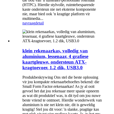
die bou van 'n tuisteater-persoonlike rekenaar
(HTPC). Hierdie stylvolle, ruimtebesparende
kaste ondersteun nie net eksterne komponente
nie, maar bied ook 'n kragtige platform vir
multimedia...
navraag
detail
klein rekenaarkas, volledig van
aluminium, lessenaar, 4 grafiese
kaartgleuwe, ondersteun ATX-
kragtoevoer, 1.2 dik, USB3.0
Produkbeskrywing Ons stel die beste oplossing
vir jou kompakte rekenaarbehoeftes bekend: die
Small Form Factor-rekenaarkas! As jy al ooit
gevoel het dat jou rekenaar meer spasie opneem
as wat dit produktief was, is dit tyd om jou nuwe
beste vriend te ontmoet. Hierdie wonderwerk van
aluminium is nie net klein nie, dit is geweldig
kragtig! Stel jou dit voor: 'n slanke, pragtige kas
met plek vir tot vier grafiese kaarte. Ja, jy het my