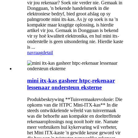
vir jou rekenaar? Soek nie verder nie. Gemaak in
Dongguan, 'n bekende handelsmerk in die
elektroniese bedryf, bied groot afslag op sy
palmgrootte mini itx-kas. As jy op soek is na 'n
kompakte maar kragtige oplossing, is hierdie
artikel vir jou. Gemaak in Dongguan is bekend
vir sy hoë kwaliteit elektronika, en hul mini itx-
onderstelle is geen uitsondering nie. Hierdie kaste
is ...
navraag
detail
mini itx-kas gasheer htpc-rekenaar
lessenaar ondersteun eksterne
Produkbeskrywing **Tuisvermaakrevolusie: Die
opkoms van die HTPC Mini-ITX-kas** In die
steeds ontwikkelende wêreld van tuisvermaak
was die behoefte aan kompakte en doeltreffende
rekenaaroplossings nog nooit hoër nie. Namate
meer verbruikers hul kykervaring wil verbeter,
het Mini ITX-kaste 'n gewilde keuse geword vir