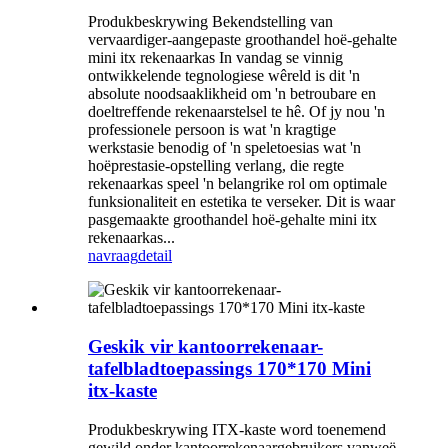
Produkbeskrywing Bekendstelling van
vervaardiger-aangepaste groothandel hoë-gehalte
mini itx rekenaarkas In vandag se vinnig
ontwikkelende tegnologiese wêreld is dit 'n
absolute noodsaaklikheid om 'n betroubare en
doeltreffende rekenaarstelsel te hê. Of jy nou 'n
professionele persoon is wat 'n kragtige
werkstasie benodig of 'n speletoesias wat 'n
hoëprestasie-opstelling verlang, die regte
rekenaarkas speel 'n belangrike rol om optimale
funksionaliteit en estetika te verseker. Dit is waar
pasgemaakte groothandel hoë-gehalte mini itx
rekenaarkas...
navraag
detail
Geskik vir kantoorrekenaar-
tafelbladtoepassings 170*170 Mini
itx-kaste
Produkbeskrywing ITX-kaste word toenemend
gewild onder kantoorrekenaargebruikers vanweë