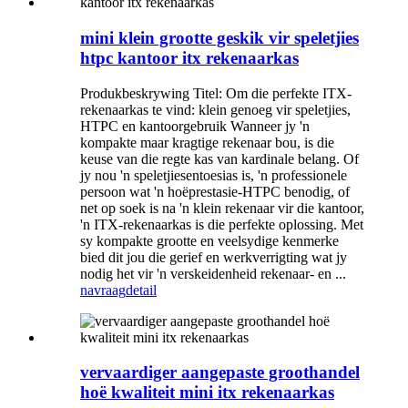
mini klein grootte geskik vir speletjies
htpc kantoor itx rekenaarkas
Produkbeskrywing Titel: Om die perfekte ITX-
rekenaarkas te vind: klein genoeg vir speletjies,
HTPC en kantoorgebruik Wanneer jy 'n
kompakte maar kragtige rekenaar bou, is die
keuse van die regte kas van kardinale belang. Of
jy nou 'n speletjiesentoesias is, 'n professionele
persoon wat 'n hoëprestasie-HTPC benodig, of
net op soek is na 'n klein rekenaar vir die kantoor,
'n ITX-rekenaarkas is die perfekte oplossing. Met
sy kompakte grootte en veelsydige kenmerke
bied dit jou die gerief en werkverrigting wat jy
nodig het vir 'n verskeidenheid rekenaar- en ...
navraag
detail
vervaardiger aangepaste groothandel
hoë kwaliteit mini itx rekenaarkas