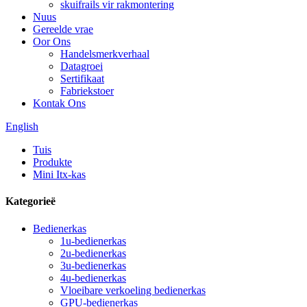
skuifrails vir rakmontering
Nuus
Gereelde vrae
Oor Ons
Handelsmerkverhaal
Datagroei
Sertifikaat
Fabriekstoer
Kontak Ons
English
Tuis
Produkte
Mini Itx-kas
Kategorieë
Bedienerkas
1u-bedienerkas
2u-bedienerkas
3u-bedienerkas
4u-bedienerkas
Vloeibare verkoeling bedienerkas
GPU-bedienerkas