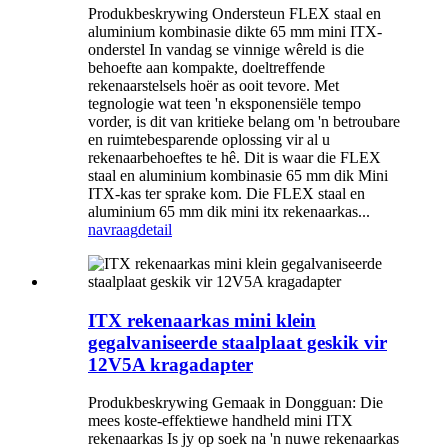
Produkbeskrywing Ondersteun FLEX staal en
aluminium kombinasie dikte 65 mm mini ITX-
onderstel In vandag se vinnige wêreld is die
behoefte aan kompakte, doeltreffende
rekenaarstelsels hoër as ooit tevore. Met
tegnologie wat teen 'n eksponensiële tempo
vorder, is dit van kritieke belang om 'n betroubare
en ruimtebesparende oplossing vir al u
rekenaarbehoeftes te hê. Dit is waar die FLEX
staal en aluminium kombinasie 65 mm dik Mini
ITX-kas ter sprake kom. Die FLEX staal en
aluminium 65 mm dik mini itx rekenaarkas...
navraag
detail
ITX rekenaarkas mini klein
gegalvaniseerde staalplaat geskik vir
12V5A kragadapter
Produkbeskrywing Gemaak in Dongguan: Die
mees koste-effektiewe handheld mini ITX
rekenaarkas Is jy op soek na 'n nuwe rekenaarkas