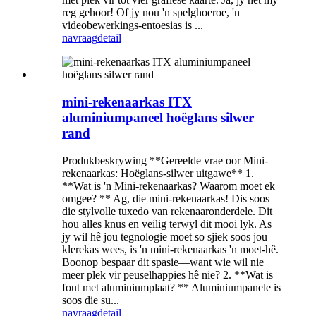
reg gehoor! Of jy nou 'n spelghoeroe, 'n
videobewerkings-entoesias is ...
navraag
detail
mini-rekenaarkas ITX
aluminiumpaneel hoëglans silwer
rand
Produkbeskrywing **Gereelde vrae oor Mini-
rekenaarkas: Hoëglans-silwer uitgawe** 1.
**Wat is 'n Mini-rekenaarkas? Waarom moet ek
omgee? ** Ag, die mini-rekenaarkas! Dis soos
die stylvolle tuxedo van rekenaaronderdele. Dit
hou alles knus en veilig terwyl dit mooi lyk. As
jy wil hê jou tegnologie moet so sjiek soos jou
klerekas wees, is 'n mini-rekenaarkas 'n moet-hê.
Boonop bespaar dit spasie—want wie wil nie
meer plek vir peuselhappies hê nie? 2. **Wat is
fout met aluminiumplaat? ** Aluminiumpanele is
soos die su...
navraag
detail