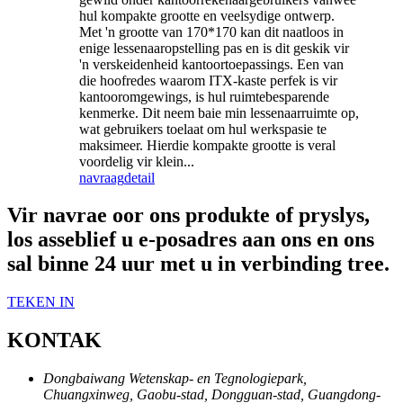
hul kompakte grootte en veelsydige ontwerp.
Met 'n grootte van 170*170 kan dit naatloos in
enige lessenaaropstelling pas en is dit geskik vir
'n verskeidenheid kantoortoepassings. Een van
die hoofredes waarom ITX-kaste perfek is vir
kantooromgewings, is hul ruimtebesparende
kenmerke. Dit neem baie min lessenaarruimte op,
wat gebruikers toelaat om hul werkspasie te
maksimeer. Hierdie kompakte grootte is veral
voordelig vir klein...
navraag
detail
Vir navrae oor ons produkte of pryslys,
los asseblief u e-posadres aan ons en ons
sal binne 24 uur met u in verbinding tree.
TEKEN IN
KONTAK
Dongbaiwang Wetenskap- en Tegnologiepark,
Chuangxinweg, Gaobu-stad, Dongguan-stad, Guangdong-