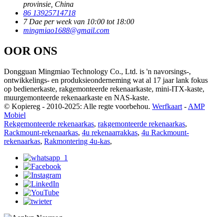
provinsie, China
86 13925714718
7 Dae per week van 10:00 tot 18:00
mingmiao1688@gmail.com
OOR ONS
Dongguan Mingmiao Technology Co., Ltd. is 'n navorsings-,
ontwikkelings- en produksieonderneming wat al 17 jaar lank fokus
op bedienerkaste, rakgemonteerde rekenaarkaste, mini-ITX-kaste,
muurgemonteerde rekenaarkaste en NAS-kaste.
© Kopiereg - 2010-2025: Alle regte voorbehou.
Werfkaart
-
AMP
Mobiel
Rekgemonteerde rekenaarkas
,
rakgemonteerde rekenaarkas
,
Rackmount-rekenaarkas
,
4u rekenaarrakkas
,
4u Rackmount-
rekenaarkas
,
Rakmontering 4u-kas
,