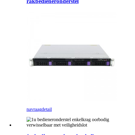
rakbedieneronderstel
navraag
detail