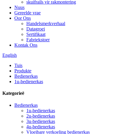
skuifrails vir rakmontering
Nuus
Gereelde vrae
Oor Ons
Handelsmerkverhaal
Datagroei
Sertifikaat
Fabriekstoer
Kontak Ons
English
Tuis
Produkte
Bedienerkas
1u-bedienerkas
Kategorieë
Bedienerkas
1u-bedienerkas
2u-bedienerkas
3u-bedienerkas
4u-bedienerkas
Vloeibare verkoeling bedienerkas