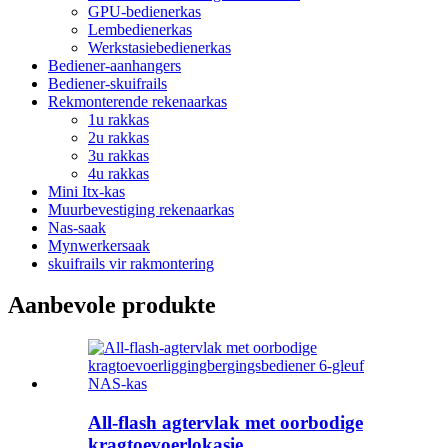
GPU-bedienerkas
Lembedienerkas
Werkstasiebedienerkas
Bediener-aanhangers
Bediener-skuifrails
Rekmonterende rekenaarkas
1u rakkas
2u rakkas
3u rakkas
4u rakkas
Mini Itx-kas
Muurbevestiging rekenaarkas
Nas-saak
Mynwerkersaak
skuifrails vir rakmontering
Aanbevole produkte
All-flash agtervlak met oorbodige
kragtoevoerlokasie...