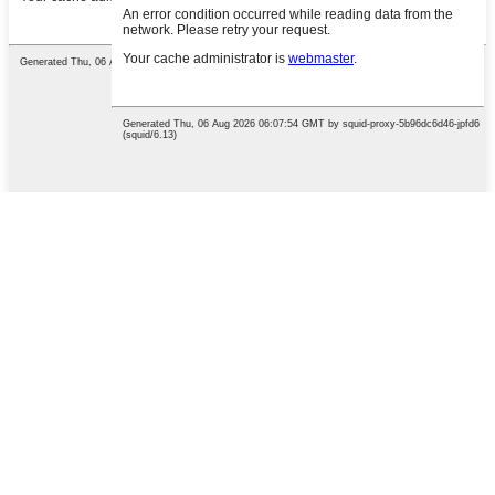
Druk Enter om te soek of ESC om
te sluit
English
French
German
Portuguese
Spanish
Russian
Japanese
Korean