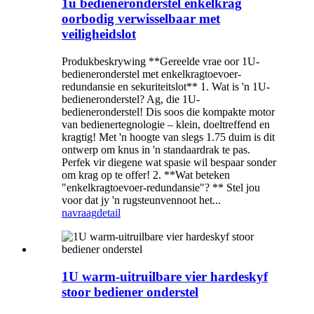
1u bedieneronderstel enkelkrag
oorbodig verwisselbaar met
veiligheidslot
Produkbeskrywing **Gereelde vrae oor 1U-
bedieneronderstel met enkelkragtoevoer-
redundansie en sekuriteitslot** 1. Wat is 'n 1U-
bedieneronderstel? Ag, die 1U-
bedieneronderstel! Dis soos die kompakte motor
van bedienertegnologie – klein, doeltreffend en
kragtig! Met 'n hoogte van slegs 1.75 duim is dit
ontwerp om knus in 'n standaardrak te pas.
Perfek vir diegene wat spasie wil bespaar sonder
om krag op te offer! 2. **Wat beteken
"enkelkragtoevoer-redundansie"? ** Stel jou
voor dat jy 'n rugsteunvennoot het...
navraag
detail
1U warm-uitruilbare vier hardeskyf
stoor bediener onderstel