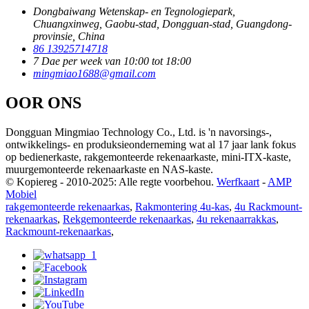
Dongbaiwang Wetenskap- en Tegnologiepark,
Chuangxinweg, Gaobu-stad, Dongguan-stad, Guangdong-
provinsie, China
86 13925714718
7 Dae per week van 10:00 tot 18:00
mingmiao1688@gmail.com
OOR ONS
Dongguan Mingmiao Technology Co., Ltd. is 'n navorsings-,
ontwikkelings- en produksieonderneming wat al 17 jaar lank fokus
op bedienerkaste, rakgemonteerde rekenaarkaste, mini-ITX-kaste,
muurgemonteerde rekenaarkaste en NAS-kaste.
© Kopiereg - 2010-2025: Alle regte voorbehou.
Werfkaart
-
AMP
Mobiel
rakgemonteerde rekenaarkas
,
Rakmontering 4u-kas
,
4u Rackmount-
rekenaarkas
,
Rekgemonteerde rekenaarkas
,
4u rekenaarrakkas
,
Rackmount-rekenaarkas
,