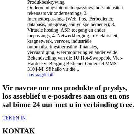
Produkbeskrywing
Ondernemingsinternettoepassings, hoë-intensiteit
rekenaars vir ondernemings; 2.
Internettoepassings (Web, Pos, lêerbediener,
databasis, integrasie, aanlyn spelbediener); 3.
Virtuele hosting, ASP, toegang en ander
toepassings; 4. Netwerkberging; 5 Elektrisiteit,
kragnetwerk, vervoer, industriële
outomatiseringstoerusting, finansies,
vervaardiging, weermonitering en ander velde.
Bekendstelling van die 1U Hot-Swappable Vier-
Hardeskyf Berging Bediener Onderstel MMS-
3104-M! Sê hallo vir die...
navraag
detail
Vir navrae oor ons produkte of pryslys,
los asseblief u e-posadres aan ons en ons
sal binne 24 uur met u in verbinding tree.
TEKEN IN
KONTAK