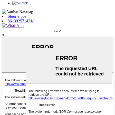
Stuur e-pos
8613925714718
IOS
x