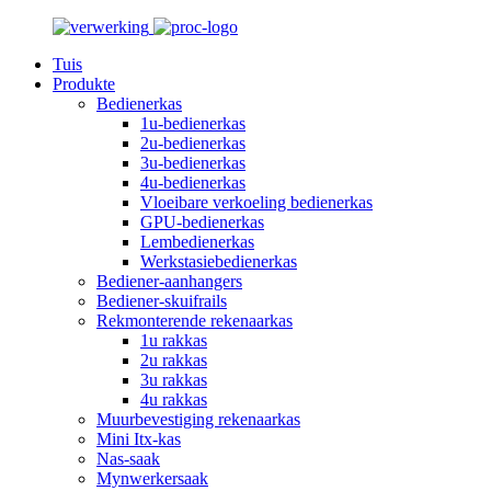
Tuis
Produkte
Bedienerkas
1u-bedienerkas
2u-bedienerkas
3u-bedienerkas
4u-bedienerkas
Vloeibare verkoeling bedienerkas
GPU-bedienerkas
Lembedienerkas
Werkstasiebedienerkas
Bediener-aanhangers
Bediener-skuifrails
Rekmonterende rekenaarkas
1u rakkas
2u rakkas
3u rakkas
4u rakkas
Muurbevestiging rekenaarkas
Mini Itx-kas
Nas-saak
Mynwerkersaak