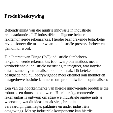
Produkbeskrywing
Bekendstelling van die nuutste innovasie in industriële
rekenaarkunde - IoT industriële intelligente beheer
rakgemonteerde rekenaarkas. Hierdie baanbrekende tegnologie
revolusioneer die manier waarop industriële prosesse beheer en
gemonitor word.
Die Internet van Dinge (IoT) industriële slimbeheer-
rakgemonteerde rekenaarkas is ontwerp om naatloos met 'n
verskeidenheid industriële toerusting te integreer, wat intydse
data-insameling en -analise moontlik maak. Dit beteken dat
besighede nou hul bedrywighede meer effektief kan monitor en
datagedrewe besluite kan neem om produktiwiteit te optimaliseer.
Een van die hoofkenmerke van hierdie innoverende produk is die
robuuste en duursame ontwerp. Hierdie rakgemonteerde
rekenaarkas is ontwerp om strawwe industriële omgewings te
weerstaan, wat dit ideaal maak vir gebruik in
vervaardigingsaanlegte, pakhuise en ander industriële
omgewings. Met sy industriële komponente kan hierdie