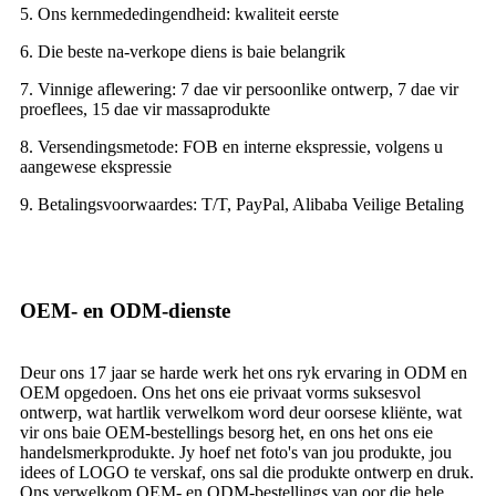
5. Ons kernmededingendheid: kwaliteit eerste
6. Die beste na-verkope diens is baie belangrik
7. Vinnige aflewering: 7 dae vir persoonlike ontwerp, 7 dae vir
proeflees, 15 dae vir massaprodukte
8. Versendingsmetode: FOB en interne ekspressie, volgens u
aangewese ekspressie
9. Betalingsvoorwaardes: T/T, PayPal, Alibaba Veilige Betaling
OEM- en ODM-dienste
Deur ons 17 jaar se harde werk het ons ryk ervaring in ODM en
OEM opgedoen. Ons het ons eie privaat vorms suksesvol
ontwerp, wat hartlik verwelkom word deur oorsese kliënte, wat
vir ons baie OEM-bestellings besorg het, en ons het ons eie
handelsmerkprodukte. Jy hoef net foto's van jou produkte, jou
idees of LOGO te verskaf, ons sal die produkte ontwerp en druk.
Ons verwelkom OEM- en ODM-bestellings van oor die hele