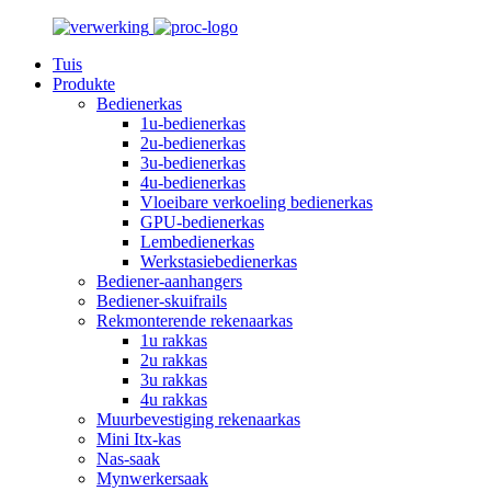
Tuis
Produkte
Bedienerkas
1u-bedienerkas
2u-bedienerkas
3u-bedienerkas
4u-bedienerkas
Vloeibare verkoeling bedienerkas
GPU-bedienerkas
Lembedienerkas
Werkstasiebedienerkas
Bediener-aanhangers
Bediener-skuifrails
Rekmonterende rekenaarkas
1u rakkas
2u rakkas
3u rakkas
4u rakkas
Muurbevestiging rekenaarkas
Mini Itx-kas
Nas-saak
Mynwerkersaak