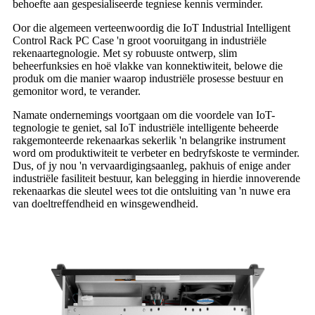
behoefte aan gespesialiseerde tegniese kennis verminder.
Oor die algemeen verteenwoordig die IoT Industrial Intelligent
Control Rack PC Case 'n groot vooruitgang in industriële
rekenaartegnologie. Met sy robuuste ontwerp, slim
beheerfunksies en hoë vlakke van konnektiwiteit, belowe die
produk om die manier waarop industriële prosesse bestuur en
gemonitor word, te verander.
Namate ondernemings voortgaan om die voordele van IoT-
tegnologie te geniet, sal IoT industriële intelligente beheerde
rakgemonteerde rekenaarkas sekerlik 'n belangrike instrument
word om produktiwiteit te verbeter en bedryfskoste te verminder.
Dus, of jy nou 'n vervaardigingsaanleg, pakhuis of enige ander
industriële fasiliteit bestuur, kan belegging in hierdie innoverende
rekenaarkas die sleutel wees tot die ontsluiting van 'n nuwe era
van doeltreffendheid en winsgewendheid.