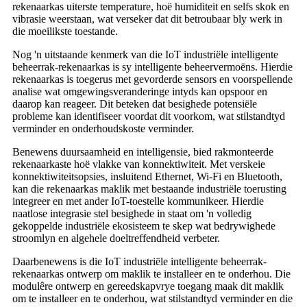
rekenaarkas uiterste temperature, hoë humiditeit en selfs skok en
vibrasie weerstaan, wat verseker dat dit betroubaar bly werk in
die moeilikste toestande.
Nog 'n uitstaande kenmerk van die IoT industriële intelligente
beheerrak-rekenaarkas is sy intelligente beheervermoëns. Hierdie
rekenaarkas is toegerus met gevorderde sensors en voorspellende
analise wat omgewingsveranderinge intyds kan opspoor en
daarop kan reageer. Dit beteken dat besighede potensiële
probleme kan identifiseer voordat dit voorkom, wat stilstandtyd
verminder en onderhoudskoste verminder.
Benewens duursaamheid en intelligensie, bied rakmonteerde
rekenaarkaste hoë vlakke van konnektiwiteit. Met verskeie
konnektiwiteitsopsies, insluitend Ethernet, Wi-Fi en Bluetooth,
kan die rekenaarkas maklik met bestaande industriële toerusting
integreer en met ander IoT-toestelle kommunikeer. Hierdie
naatlose integrasie stel besighede in staat om 'n volledig
gekoppelde industriële ekosisteem te skep wat bedrywighede
stroomlyn en algehele doeltreffendheid verbeter.
Daarbenewens is die IoT industriële intelligente beheerrak-
rekenaarkas ontwerp om maklik te installeer en te onderhou. Die
modulêre ontwerp en gereedskapvrye toegang maak dit maklik
om te installeer en te onderhou, wat stilstandtyd verminder en die