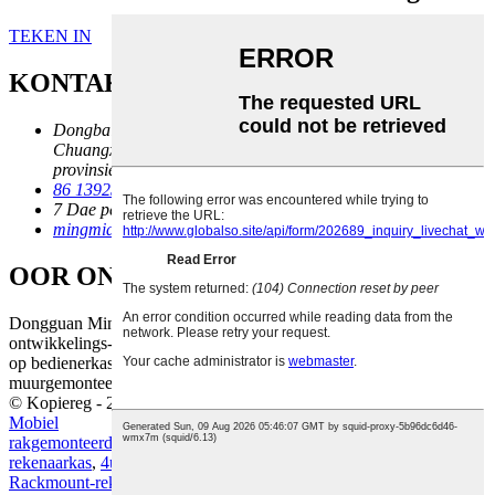
TEKEN IN
KONTAK
Dongbaiwang Wetenskap- en Tegnologiepark,
Chuangxinweg, Gaobu-stad, Dongguan-stad, Guangdong-
provinsie, China
86 13925714718
7 Dae per week van 10:00 tot 18:00
mingmiao1688@gmail.com
OOR ONS
Dongguan Mingmiao Technology Co., Ltd. is 'n navorsings-,
ontwikkelings- en produksieonderneming wat al 17 jaar lank fokus
op bedienerkaste, rakgemonteerde rekenaarkaste, mini-ITX-kaste,
muurgemonteerde rekenaarkaste en NAS-kaste.
© Kopiereg - 2010-2025: Alle regte voorbehou.
Werfkaart
-
AMP
Mobiel
rakgemonteerde rekenaarkas
,
4u rekenaarrakkas
,
Rekgemonteerde
rekenaarkas
,
4u Rackmount-rekenaarkas
,
Rakmontering 4u-kas
,
Rackmount-rekenaarkas
,