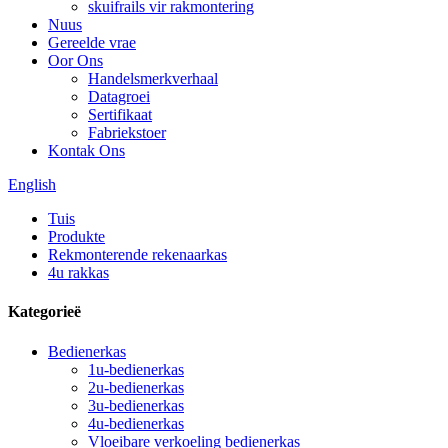
skuifrails vir rakmontering
Nuus
Gereelde vrae
Oor Ons
Handelsmerkverhaal
Datagroei
Sertifikaat
Fabriekstoer
Kontak Ons
English
Tuis
Produkte
Rekmonterende rekenaarkas
4u rakkas
Kategorieë
Bedienerkas
1u-bedienerkas
2u-bedienerkas
3u-bedienerkas
4u-bedienerkas
Vloeibare verkoeling bedienerkas