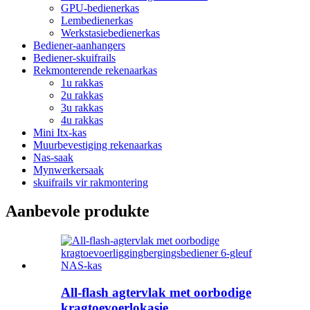
GPU-bedienerkas
Lembedienerkas
Werkstasiebedienerkas
Bediener-aanhangers
Bediener-skuifrails
Rekmonterende rekenaarkas
1u rakkas
2u rakkas
3u rakkas
4u rakkas
Mini Itx-kas
Muurbevestiging rekenaarkas
Nas-saak
Mynwerkersaak
skuifrails vir rakmontering
Aanbevole produkte
All-flash agtervlak met oorbodige
kragtoevoerlokasie...