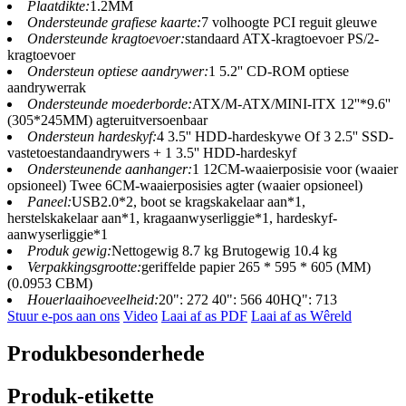
Plaatdikte:
1.2MM
Ondersteunde grafiese kaarte:
7 volhoogte PCI reguit gleuwe
Ondersteunde kragtoevoer:
standaard ATX-kragtoevoer PS/2-
kragtoevoer
Ondersteun optiese aandrywer:
1 5.2'' CD-ROM optiese
aandrywerrak
Ondersteunde moederborde:
ATX/M-ATX/MINI-ITX 12''*9.6''
(305*245MM) agteruitversoenbaar
Ondersteun hardeskyf:
4 3.5'' HDD-hardeskywe Of 3 2.5'' SSD-
vastetoestandaandrywers + 1 3.5'' HDD-hardeskyf
Ondersteunende aanhanger:
1 12CM-waaierposisie voor (waaier
opsioneel) Twee 6CM-waaierposisies agter (waaier opsioneel)
Paneel:
USB2.0*2, boot se kragskakelaar aan*1,
herstelskakelaar aan*1, kragaanwyserliggie*1, hardeskyf-
aanwyserliggie*1
Produk gewig:
Nettogewig 8.7 kg Brutogewig 10.4 kg
Verpakkingsgrootte:
geriffelde papier 265 * 595 * 605 (MM)
(0.0953 CBM)
Houerlaaihoeveelheid:
20": 272 40": 566 40HQ": 713
Stuur e-pos aan ons
Video
Laai af as PDF
Laai af as Wêreld
Produkbesonderhede
Produk-etikette