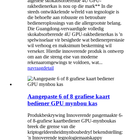
algehele skokabsorberende 4U GPU-
rakbedienerkas is nou op die mark** In die
steeds ontwikkelende wêreld van tegnologie is
die behoefte aan robuuste en betroubare
bedieneroplossings van die allergrootste belang.
Die Guangdong-vervaardigde volledig
skokabsorberende 4U GPU-rakbedienerkas is 'n
spelwisselaar vir besighede wat bedienerprestasie
wil verhoog en maksimum beskerming wil
verseker. Hierdie innoverende produk is ontwerp
om aan die streng eise van moderne
rekenaaromgewings te voldoen, wat...
navraag
detail
Aangepaste 6 of 8 grafiese kaart
bediener GPU mynbou kas
Produkbeskrywing Innoverende pasgemaakte 6-
of 8-grafiese kaartbediener GPU-mynboukas
breek die grense van die
kriptogeldeenheidmynboubedryf bekendstelling:
'n Innoverende tegnologiemaatskappy