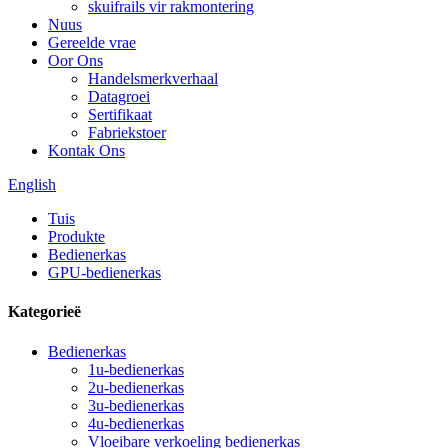
skuifrails vir rakmontering
Nuus
Gereelde vrae
Oor Ons
Handelsmerkverhaal
Datagroei
Sertifikaat
Fabriekstoer
Kontak Ons
English
Tuis
Produkte
Bedienerkas
GPU-bedienerkas
Kategorieë
Bedienerkas
1u-bedienerkas
2u-bedienerkas
3u-bedienerkas
4u-bedienerkas
Vloeibare verkoeling bedienerkas