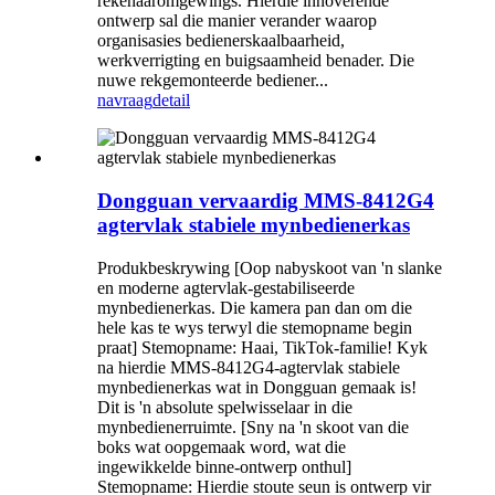
rekenaaromgewings. Hierdie innoverende
ontwerp sal die manier verander waarop
organisasies bedienerskaalbaarheid,
werkverrigting en buigsaamheid benader. Die
nuwe rekgemonteerde bediener...
navraag
detail
Dongguan vervaardig MMS-8412G4
agtervlak stabiele mynbedienerkas
Produkbeskrywing [Oop nabyskoot van 'n slanke
en moderne agtervlak-gestabiliseerde
mynbedienerkas. Die kamera pan dan om die
hele kas te wys terwyl die stemopname begin
praat] Stemopname: Haai, TikTok-familie! Kyk
na hierdie MMS-8412G4-agtervlak stabiele
mynbedienerkas wat in Dongguan gemaak is!
Dit is 'n absolute spelwisselaar in die
mynbedienerruimte. [Sny na 'n skoot van die
boks wat oopgemaak word, wat die
ingewikkelde binne-ontwerp onthul]
Stemopname: Hierdie stoute seun is ontwerp vir