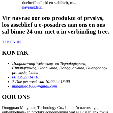
doeltreffendheid en stabiliteit, m...
navraag
detail
Vir navrae oor ons produkte of pryslys,
los asseblief u e-posadres aan ons en ons
sal binne 24 uur met u in verbinding tree.
TEKEN IN
KONTAK
Dongbaiwang Wetenskap- en Tegnologiepark,
Chuangxinweg, Gaobu-stad, Dongguan-stad, Guangdong-
provinsie, China
86 13925714718
7 Dae per week van 10:00 tot 18:00
mingmiao1688@gmail.com
OOR ONS
Dongguan Mingmiao Technology Co., Ltd. is 'n navorsings-,
ontwikkelings- en produksieonderneming wat al 17 jaar lank fokus