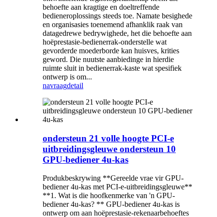
behoefte aan kragtige en doeltreffende
bedieneroplossings steeds toe. Namate besighede
en organisasies toenemend afhanklik raak van
datagedrewe bedrywighede, het die behoefte aan
hoëprestasie-bedienerrak-onderstelle wat
gevorderde moederborde kan huisves, krities
geword. Die nuutste aanbiedinge in hierdie
ruimte sluit in bedienerrak-kaste wat spesifiek
ontwerp is om...
navraag
detail
ondersteun 21 volle hoogte PCI-e
uitbreidingsgleuwe ondersteun 10
GPU-bediener 4u-kas
Produkbeskrywing **Gereelde vrae vir GPU-
bediener 4u-kas met PCI-e-uitbreidingsgleuwe**
**1. Wat is die hoofkenmerke van 'n GPU-
bediener 4u-kas? ** GPU-bediener 4u-kas is
ontwerp om aan hoëprestasie-rekenaarbehoeftes