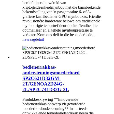
herdefinieer die wêreld van
kriptogeldeenheidmynbou met die baanbrekende
bekendstelling van 'n pasgemaakte 6- of 8-
grafiese kaartbediener GPU-mynboukas. Hierdie
revolusionêre hardeware belowe om tradisionele
mynbourigte te oortref deur doeltreffendheid te
optimaliseer en algehele mynbouprestasie te
verbeter. Kom ons delf in die besonderhede...
navraag
detail
bedienerrakkas-
ondersteuningsmoederbord
SP2C621D32GM-
2T/GENOA2D24G-
2L/SP2C741D32G-2L
Produkbeskrywing **Innoverende
bedienerrakkas ontwerp vir gevorderde
moederbordondersteuning** In 'n steeds
ontwikkelende tegnologielandskap neem die