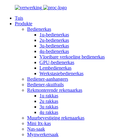
Tuis
Produkte
Bedienerkas
1u-bedienerkas
2u-bedienerkas
3u-bedienerkas
4u-bedienerkas
Vloeibare verkoeling bedienerkas
GPU-bedienerkas
Lembedienerkas
Werkstasiebedienerkas
Bediener-aanhangers
Bediener-skuifrails
Rekmonterende rekenaarkas
1u rakkas
2u rakkas
3u rakkas
4u rakkas
Muurbevestiging rekenaarkas
Mini Itx-kas
Nas-saak
Mynwerkersaak