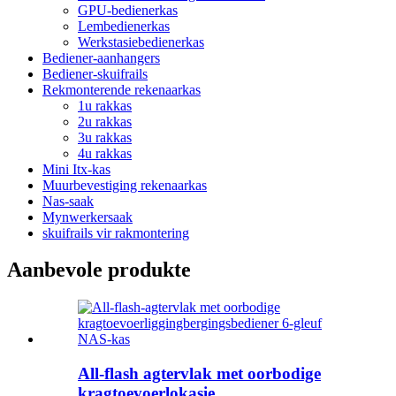
GPU-bedienerkas
Lembedienerkas
Werkstasiebedienerkas
Bediener-aanhangers
Bediener-skuifrails
Rekmonterende rekenaarkas
1u rakkas
2u rakkas
3u rakkas
4u rakkas
Mini Itx-kas
Muurbevestiging rekenaarkas
Nas-saak
Mynwerkersaak
skuifrails vir rakmontering
Aanbevole produkte
All-flash agtervlak met oorbodige
kragtoevoerlokasie...