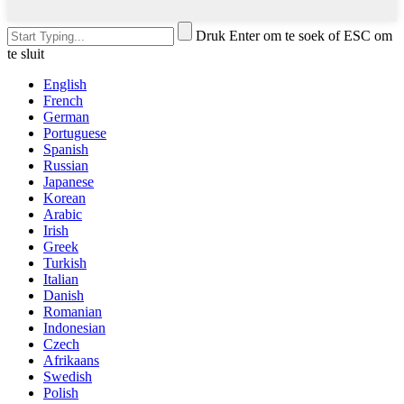
Druk Enter om te soek of ESC om
te sluit
English
French
German
Portuguese
Spanish
Russian
Japanese
Korean
Arabic
Irish
Greek
Turkish
Italian
Danish
Romanian
Indonesian
Czech
Afrikaans
Swedish
Polish