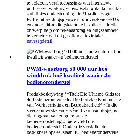
te voldoen, veral toepassings wat intensiewe
grafiese verwerking vereis. Belangrike kenmerke
sluit tipies ondersteuning vir 21 volle hoogte
PCI-e-uitbreidingsgleuwe in om verskeie GPU's
en ander uitbreidingskaarte te installeer. Hierdie
ontwerp help om rekenaarkrag en buigsaamheid
te verbeter, wat dit geskik maak vir take...
navraag
detail
PWM-waarborg 50 000 uur hoë
winddruk hoë kwaliteit waaier 4u
bedieneronderstel
Produkbeskrywing **Titel: Die Ultieme Gids tot
4u-bedieneronderstelle: Die Perfekte Kombinasie
van Werkverrigting en Betroubaarheid** In die
steeds ontwikkelende wêreld van tegnologie, is
die ruggraat van enige robuuste
bedieneropstelling ongetwyfeld die
bedieneronderstel. Onder die verskillende
beskikbare opsies, staan ​​4U-bedieneronderstelle