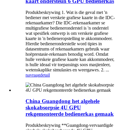
kaart ondersteun 6 GPU bedienerkas
Produkbeskrywing 1. Wat is die geval met 'n
bediener met verskeie grafiese kaarte in die IDC-
rekenaarkamer? Die IDC-rekenaarkamer se
multigrafiese bedieneronderstel is 'n onderstel
wat spesifiek ontwerp is om verskeie grafiese
kaarte in 'n bedieneropstelling te akkommodeer.
Hierdie bedieneronderstelle word tipies in
datasentrums of rekenaarkamers gebruik waar
hoëprestasie-rekenaars benodig word. Omdat
hulle verskeie grafiese kaarte kan akkommodeer,
is hulle ideaal vir toepassings soos masjienleer,
wetenskaplike simulasies en weergawes. 2. ...
navraag
detail
China Guangdong het algehele
skokabsorpsie 4U GPU
rekgemonteerde bedienerkas gemaak
Produkbeskrywing **Guangdong-vervaardigde