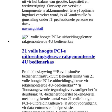
uit vir hul balans van grootte, kapasiteit en
werkverrigting. Ontwerp om verskeie
komponente te akkommodeer terwyl optimale
lugvloei verseker word, is 4U-onderstelle 'n
gunsteling onder IT-professionele persone en
data-...
navraag
detail
21 volle hoogte PCI-e
uitbreidingsgleuwe rakgemonteerde
4U bedienerkas
Produkbeskrywing **Revolusionêre
bedienerinfrastruktuur: Bekendstelling van 21
volle hoogte PCI-e-uitbreidingsgleuwe vir
rekgemonteerde 4U-bedienerkas** 'n
Toonaangewende tegnologievervaardiger het 'n
deurbraak 4U-bedieneronderstel bekendgestel
met 'n ongekende aantal van 21 volle hoogte
PCI-e-uitbreidingsgleuwe, 'n groot vooruitgang
vir datasentrums en hoëprestasie-