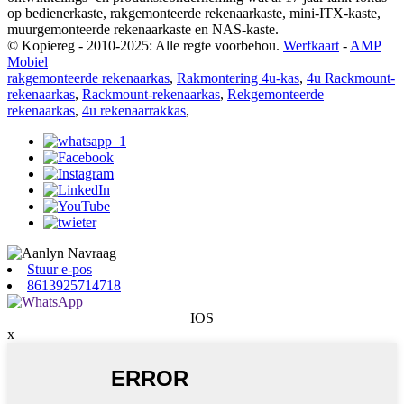
op bedienerkaste, rakgemonteerde rekenaarkaste, mini-ITX-kaste,
muurgemonteerde rekenaarkaste en NAS-kaste.
© Kopiereg - 2010-2025: Alle regte voorbehou.
Werfkaart
-
AMP
Mobiel
rakgemonteerde rekenaarkas
,
Rakmontering 4u-kas
,
4u Rackmount-
rekenaarkas
,
Rackmount-rekenaarkas
,
Rekgemonteerde
rekenaarkas
,
4u rekenaarrakkas
,
Stuur e-pos
8613925714718
IOS
x