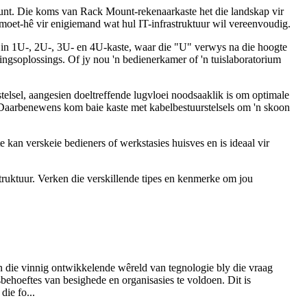
punt. Die koms van Rack Mount-rekenaarkaste het die landskap vir
n moet-hê vir enigiemand wat hul IT-infrastruktuur wil vereenvoudig.
t in 1U-, 2U-, 3U- en 4U-kaste, waar die "U" verwys na die hoogte
ngsoplossings. Of jy nou 'n bedienerkamer of 'n tuislaboratorium
telsel, aangesien doeltreffende lugvloei noodsaaklik is om optimale
. Daarbenewens kom baie kaste met kabelbestuurstelsels om 'n skoon
kan verskeie bedieners of werkstasies huisves en is ideaal vir
struktuur. Verken die verskillende tipes en kenmerke om jou
 die vinnig ontwikkelende wêreld van tegnologie bly die vraag
ehoeftes van besighede en organisasies te voldoen. Dit is
die fo...