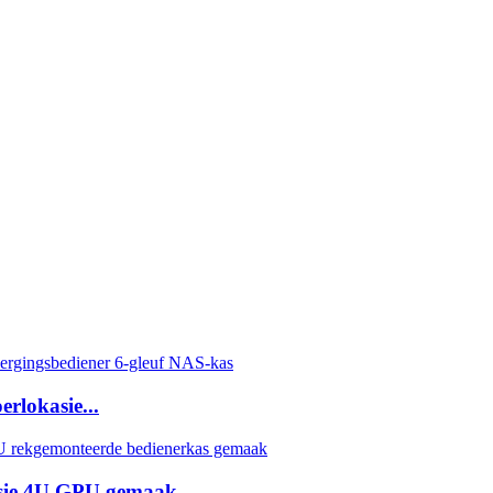
rlokasie...
sie 4U GPU gemaak ...