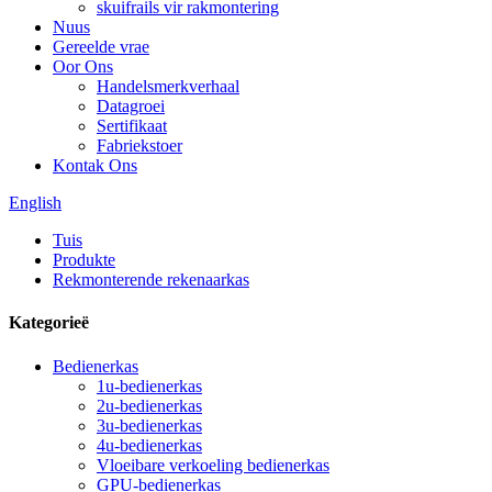
skuifrails vir rakmontering
Nuus
Gereelde vrae
Oor Ons
Handelsmerkverhaal
Datagroei
Sertifikaat
Fabriekstoer
Kontak Ons
English
Tuis
Produkte
Rekmonterende rekenaarkas
Kategorieë
Bedienerkas
1u-bedienerkas
2u-bedienerkas
3u-bedienerkas
4u-bedienerkas
Vloeibare verkoeling bedienerkas
GPU-bedienerkas