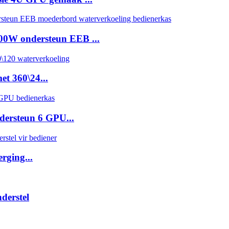
00W ondersteun EEB ...
et 360\24...
dersteun 6 GPU...
rging...
derstel