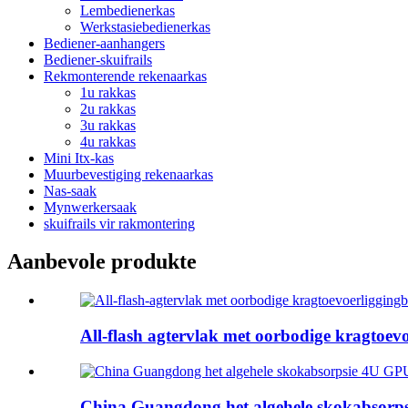
Lembedienerkas
Werkstasiebedienerkas
Bediener-aanhangers
Bediener-skuifrails
Rekmonterende rekenaarkas
1u rakkas
2u rakkas
3u rakkas
4u rakkas
Mini Itx-kas
Muurbevestiging rekenaarkas
Nas-saak
Mynwerkersaak
skuifrails vir rakmontering
Aanbevole produkte
All-flash agtervlak met oorbodige kragtoevoe
China Guangdong het algehele skokabsorp