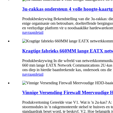
3u-rakkas ondersteun 4 volle hoogte-kaart
Produkbeskrywing Bekendstelling van die 3u-rakkas: die 
enige organisasie om betroubare, doeltreffende bergings
en veelsydige platform vir u noodsaaklike hardewarekomp
navraag
detail
Kragtige fabrieks 660MM lange EATX net
Produkbeskrywing In die wêreld van netwerkkommunikasieto
660 mm lange EATX Network Communications 2U-kas die bes
ons diep in hierdie baanbrekende kas, ondersoek ons ​​d
navraag
detail
Vinnige Versending Firewall Meervoudige 
Produkvertoning Gereelde vrae V1. Wat is 'n 2u-kas? A: '
stoormodules in 'n rakgemonteerde stelsel te huisves en 
standaardrak beset word, te beskryf. V2. Hoe belangrik i