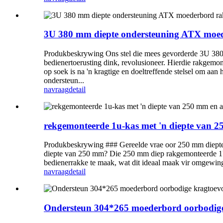
3U 380 mm diepte ondersteuning ATX moe
Produkbeskrywing Ons stel die mees gevorderde 3U 380
bedienertoerusting dink, revolusioneer. Hierdie rakgemont
op soek is na 'n kragtige en doeltreffende stelsel om aa
ondersteun...
navraag
detail
rekgemonteerde 1u-kas met 'n diepte van 2
Produkbeskrywing ### Gereelde vrae oor 250 mm diepte 
diepte van 250 mm? Die 250 mm diep rakgemonteerde 1U-o
bedienerrakke te maak, wat dit ideaal maak vir omgewing
navraag
detail
Ondersteun 304*265 moederbord oorbodige 