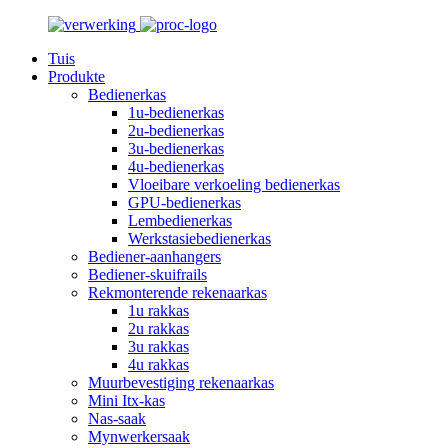
Tuis
Produkte
Bedienerkas
1u-bedienerkas
2u-bedienerkas
3u-bedienerkas
4u-bedienerkas
Vloeibare verkoeling bedienerkas
GPU-bedienerkas
Lembedienerkas
Werkstasiebedienerkas
Bediener-aanhangers
Bediener-skuifrails
Rekmonterende rekenaarkas
1u rakkas
2u rakkas
3u rakkas
4u rakkas
Muurbevestiging rekenaarkas
Mini Itx-kas
Nas-saak
Mynwerkersaak