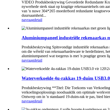
VIDEO Produkbeskrywing Gevorderde Redundante Kragto
nywerhede sterk staat op kragtige rekenaarstelsels om aan
van 'n nuwe 304*265 moederbord redundante kragtoevoer
duursaamheid...
navraag
detail
Aluminiumpaneel industriële rekenaarkas m
Produkbeskrywing Spitsvondige industriële rekenaarkas 
om die wêreld van rekenaarhardeware te herdefinieer, h
aluminiumpaneel wat toegerus is met 'n pragtige groen li
navraag
detail
Waterverkoelde 4u-rakkas 19-duim USB3.0 
Produkbeskrywing **Titel: Die Toekoms van Verkoeling: 
verkoelingsoplossings noodsaaklik om optimale werkverr
Ontwerp om in 'n standaard 19-duim-rak te pas, bied hierd
navraag
detail