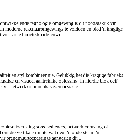
g ontwikkelende tegnologie-omgewing is dit noodsaaklik vir
 van moderne rekenaaromgewings te voldoen en bied 'n kragtige
vier volle hoogte-kaartgleuwe,...
teit en styl kombineer nie. Gelukkig het die kragtige fabrieks
ige en visueel aantreklike oplossing. In hierdie blog delf
is vir netwerkkommunikasie-entoesiaste...
oniese toerusting soos bedieners, netwerktoerusting of
m die vertikale ruimte wat deur 'n onderstel in 'n
vir brandmuurtoepassings aangesien dit...