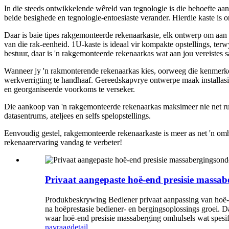
In die steeds ontwikkelende wêreld van tegnologie is die behoefte a
beide besighede en tegnologie-entoesiaste verander. Hierdie kaste is o
Daar is baie tipes rakgemonteerde rekenaarkaste, elk ontwerp om aan 
van die rak-eenheid. 1U-kaste is ideaal vir kompakte opstellings, te
bestuur, daar is 'n rakgemonteerde rekenaarkas wat aan jou vereistes s
Wanneer jy 'n rakmonterende rekenaarkas kies, oorweeg die kenmerke wa
werkverrigting te handhaaf. Gereedskapvrye ontwerpe maak installasie
en georganiseerde voorkoms te verseker.
Die aankoop van 'n rakgemonteerde rekenaarkas maksimeer nie net ruimt
datasentrums, ateljees en selfs spelopstellings.
Eenvoudig gestel, rakgemonteerde rekenaarkaste is meer as net 'n omhul
rekenaarervaring vandag te verbeter!
Privaat aangepaste hoë-end presisie massabe
Produkbeskrywing Bediener privaat aanpassing van hoë-e
na hoëprestasie bediener- en bergingsoplossings groei. 
waar hoë-end presisie massaberging omhulsels wat spesifie
navraag
detail