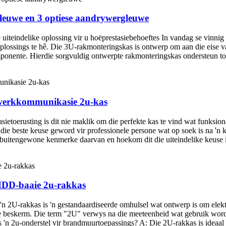
gleuwe en 3 optiese aandrywergleuwe
uiteindelike oplossing vir u hoëprestasiebehoeftes In vandag se vinni
oplossings te hê. Die 3U-rakmonteringskas is ontwerp om aan die eise
onente. Hierdie sorgvuldig ontwerpte rakmonteringskas ondersteun tot 
werkkommunikasie 2u-kas
erusting is dit nie maklik om die perfekte kas te vind wat funksionali
te keuse geword vir professionele persone wat op soek is na 'n kragt
ie buitengewone kenmerke daarvan en hoekom dit die uiteindelike keuse 
HDD-baaie 2u-rakkas
n 2U-rakkas is 'n gestandaardiseerde omhulsel wat ontwerp is om elektr
te beskerm. Die term "2U" verwys na die meeteenheid wat gebruik word o
s 'n 2u-onderstel vir brandmuurtoepassings? A: Die 2U-rakkas is ideaal 