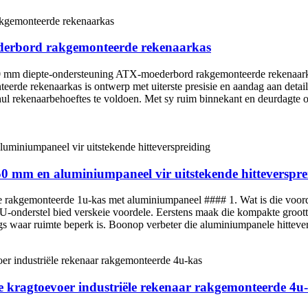
derbord rakgemonteerde rekenaarkas
 mm diepte-ondersteuning ATX-moederbord rakgemonteerde rekenaarka
eerde rekenaarkas is ontwerp met uiterste presisie en aandag aan detail 
n hul rekenaarbehoeftes te voldoen. Met sy ruim binnekant en deurdagt
50 mm en aluminiumpaneel vir uitstekende hitteverspre
rakgemonteerde 1u-kas met aluminiumpaneel #### 1. Wat is die voorde
nderstel bied verskeie voordele. Eerstens maak die kompakte grootte 
s waar ruimte beperk is. Boonop verbeter die aluminiumpanele hittevers
kragtoevoer industriële rekenaar rakgemonteerde 4u