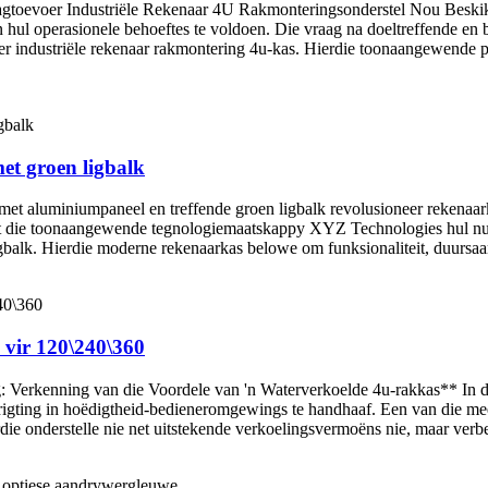
evoer Industriële Rekenaar 4U Rakmonteringsonderstel Nou Beskikb
 hul operasionele behoeftes te voldoen. Die vraag na doeltreffende en b
 industriële rekenaar rakmontering 4u-kas. Hierdie toonaangewende p
et groen ligbalk
met aluminiumpaneel en treffende groen ligbalk revolusioneer rekenaa
et die toonaangewende tegnologiemaatskappy XYZ Technologies hul nuut
gbalk. Hierdie moderne rekenaarkas belowe om funksionaliteit, duursaam
vir 120\240\360
Verkenning van die Voordele van 'n Waterverkoelde 4u-rakkas** In die
igting in hoëdigtheid-bedieneromgewings te handhaaf. Een van die mee
ie onderstelle nie net uitstekende verkoelingsvermoëns nie, maar verbet