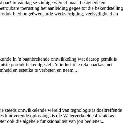
aar! In vandag se vinnige wêreld maak besighede en
etroubare toerusting het aanleiding gegee tot die bekendstelling
roduk bied ongeëwenaarde werkverrigting, veelsydigheid en
rkunde In 'n baanbrekende ontwikkeling wat daarop gemik is
ste produk bekendgestel - 'n industriële rekenaarkas met
heid en estetika te verbeter, en neem...
 steeds ontwikkelende wêreld van tegnologie is doeltreffende
s innoverende oplossings is die Waterverkoelde 4u-rakkas.
er ook die algehele funksionaliteit van jou bediener...