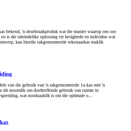
s bekend, 'n deurbraakproduk wat die manier waarop ons oor
en is die uiteindelike oplossing vir besighede en individue wat
e ontwerp, kan hierdie rakgemonteerde rekenaarkas maklik
iding
le van die gebruik van 'n rakgemonteerde 1u-kas met 'n
dit moontlik om doeltreffende gebruik van ruimte in
preiding, wat noodsaaklik is om die optimale o...
-kas