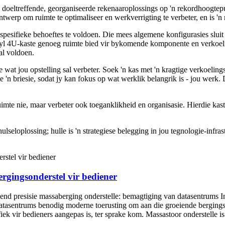
an doeltreffende, georganiseerde rekenaaroplossings op 'n rekordhoogte
ntwerp om ruimte te optimaliseer en werkverrigting te verbeter, en is '
spesifieke behoeftes te voldoen. Die mees algemene konfigurasies slui
rwyl 4U-kaste genoeg ruimte bied vir bykomende komponente en verkoeli
al voldoen.
t jou opstelling sal verbeter. Soek 'n kas met 'n kragtige verkoelings
 'n briesie, sodat jy kan fokus op wat werklik belangrik is - jou werk
e nie, maar verbeter ook toeganklikheid en organisasie. Hierdie kaste 
seloplossing; hulle is 'n strategiese belegging in jou tegnologie-infra
rgingsonderstel vir bediener
nd presisie massaberging onderstelle: bemagtiging van datasentrums In
Datasentrums benodig moderne toerusting om aan die groeiende bergingsb
k vir bedieners aangepas is, ter sprake kom. Massastoor onderstelle is 