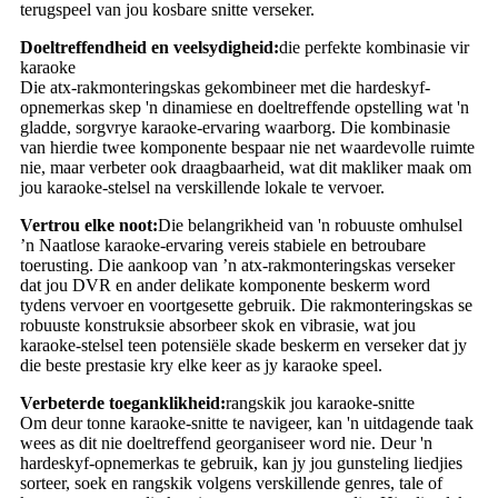
terugspeel van jou kosbare snitte verseker.
Doeltreffendheid en veelsydigheid:
die perfekte kombinasie vir
karaoke
Die atx-rakmonteringskas gekombineer met die hardeskyf-
opnemerkas skep 'n dinamiese en doeltreffende opstelling wat 'n
gladde, sorgvrye karaoke-ervaring waarborg. Die kombinasie
van hierdie twee komponente bespaar nie net waardevolle ruimte
nie, maar verbeter ook draagbaarheid, wat dit makliker maak om
jou karaoke-stelsel na verskillende lokale te vervoer.
Vertrou elke noot:
Die belangrikheid van 'n robuuste omhulsel
’n Naatlose karaoke-ervaring vereis stabiele en betroubare
toerusting. Die aankoop van ’n atx-rakmonteringskas verseker
dat jou DVR en ander delikate komponente beskerm word
tydens vervoer en voortgesette gebruik. Die rakmonteringskas se
robuuste konstruksie absorbeer skok en vibrasie, wat jou
karaoke-stelsel teen potensiële skade beskerm en verseker dat jy
die beste prestasie kry elke keer as jy karaoke speel.
Verbeterde toeganklikheid:
rangskik jou karaoke-snitte
Om deur tonne karaoke-snitte te navigeer, kan 'n uitdagende taak
wees as dit nie doeltreffend georganiseer word nie. Deur 'n
hardeskyf-opnemerkas te gebruik, kan jy jou gunsteling liedjies
sorteer, soek en rangskik volgens verskillende genres, tale of