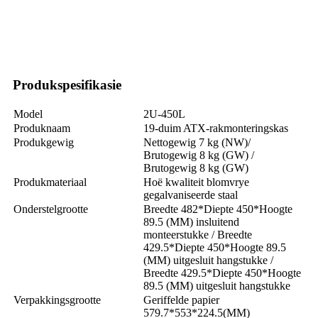
Produkspesifikasie
Model
2U-450L
Produknaam
19-duim ATX-rakmonteringskas
Produkgewig
Nettogewig 7 kg (NW)
/
Brutogewig 8 kg (GW) /
Brutogewig 8 kg (GW)
Produkmateriaal
Hoë kwaliteit blomvrye
gegalvaniseerde staal
Onderstelgrootte
Breedte 482*Diepte 450*Hoogte
89.5 (MM) insluitend
monteerstukke / Breedte
429.5*Diepte 450*Hoogte 89.5
(MM) uitgesluit hangstukke /
Breedte 429.5*Diepte 450*Hoogte
89.5 (MM) uitgesluit hangstukke
Verpakkingsgrootte
Geriffelde papier
579.7*553*224.5(MM)