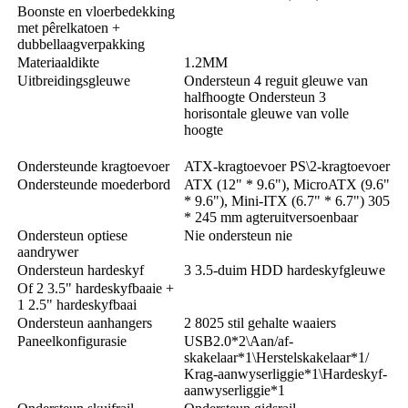
Boonste en vloerbedekking
met pêrelkatoen +
dubbellaagverpakking
Materiaaldikte
1.2MM
Uitbreidingsgleuwe
Ondersteun 4 reguit gleuwe van
halfhoogte Ondersteun 3
horisontale gleuwe van volle
hoogte
Ondersteunde kragtoevoer
ATX-kragtoevoer PS\2-kragtoevoer
Ondersteunde moederbord
ATX (12" * 9.6"), MicroATX (9.6"
* 9.6"), Mini-ITX (6.7" * 6.7") 305
* 245 mm agteruitversoenbaar
Ondersteun optiese
Nie ondersteun nie
aandrywer
Ondersteun hardeskyf
3 3.5-duim HDD hardeskyfgleuwe
Of 2 3.5" hardeskyfbaaie +
1 2.5" hardeskyfbaai
Ondersteun aanhangers
2 8025 stil gehalte waaiers
Paneelkonfigurasie
USB2.0*2\Aan/af-
skakelaar*1\Herstelskakelaar*1
/
Krag-aanwyserliggie*1\Hardeskyf-
aanwyserliggie*1