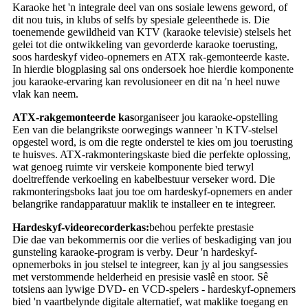
Karaoke het 'n integrale deel van ons sosiale lewens geword, of
dit nou tuis, in klubs of selfs by spesiale geleenthede is. Die
toenemende gewildheid van KTV (karaoke televisie) stelsels het
gelei tot die ontwikkeling van gevorderde karaoke toerusting,
soos hardeskyf video-opnemers en ATX rak-gemonteerde kaste.
In hierdie blogplasing sal ons ondersoek hoe hierdie komponente
jou karaoke-ervaring kan revolusioneer en dit na 'n heel nuwe
vlak kan neem.
ATX-rakgemonteerde kas
organiseer jou karaoke-opstelling
Een van die belangrikste oorwegings wanneer 'n KTV-stelsel
opgestel word, is om die regte onderstel te kies om jou toerusting
te huisves. ATX-rakmonteringskaste bied die perfekte oplossing,
wat genoeg ruimte vir verskeie komponente bied terwyl
doeltreffende verkoeling en kabelbestuur verseker word. Die
rakmonteringsboks laat jou toe om hardeskyf-opnemers en ander
belangrike randapparatuur maklik te installeer en te integreer.
Hardeskyf-videorecorderkas:
behou perfekte prestasie
Die dae van bekommernis oor die verlies of beskadiging van jou
gunsteling karaoke-program is verby. Deur 'n hardeskyf-
opnemerboks in jou stelsel te integreer, kan jy al jou sangsessies
met verstommende helderheid en presisie vaslê en stoor. Sê
totsiens aan lywige DVD- en VCD-spelers - hardeskyf-opnemers
bied 'n vaartbelynde digitale alternatief, wat maklike toegang en