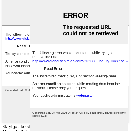
Skryf jou boodskap hier en stuur dit vir ons