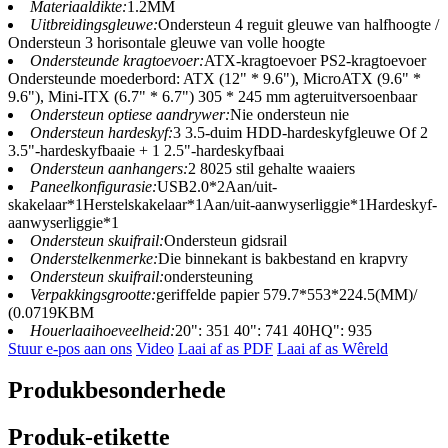
Materiaaldikte:
1.2MM
Uitbreidingsgleuwe:
Ondersteun 4 reguit gleuwe van halfhoogte /
Ondersteun 3 horisontale gleuwe van volle hoogte
Ondersteunde kragtoevoer:
ATX-kragtoevoer PS2-kragtoevoer
Ondersteunde moederbord: ATX (12" * 9.6"), MicroATX (9.6" *
9.6"), Mini-ITX (6.7" * 6.7") 305 * 245 mm agteruitversoenbaar
Ondersteun optiese aandrywer:
Nie ondersteun nie
Ondersteun hardeskyf:
3 3.5-duim HDD-hardeskyfgleuwe Of 2
3.5"-hardeskyfbaaie + 1 2.5"-hardeskyfbaai
Ondersteun aanhangers:
2 8025 stil gehalte waaiers
Paneelkonfigurasie:
USB2.0*2Aan/uit-
skakelaar*1Herstelskakelaar*1Aan/uit-aanwyserliggie*1Hardeskyf-
aanwyserliggie*1
Ondersteun skuifrail:
Ondersteun gidsrail
Onderstelkenmerke:
Die binnekant is bakbestand en krapvry
Ondersteun skuifrail:
ondersteuning
Verpakkingsgrootte:
geriffelde papier 579.7*553*224.5(MM)/
(0.0719KBM
Houerlaaihoeveelheid:
20": 351 40": 741 40HQ": 935
Stuur e-pos aan ons
Video
Laai af as PDF
Laai af as Wêreld
Produkbesonderhede
Produk-etikette