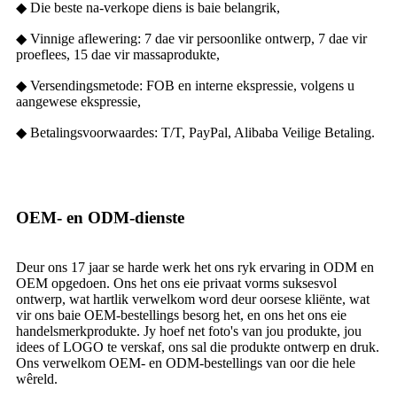
◆ Die beste na-verkope diens is baie belangrik,
◆ Vinnige aflewering: 7 dae vir persoonlike ontwerp, 7 dae vir
proeflees, 15 dae vir massaprodukte,
◆ Versendingsmetode: FOB en interne ekspressie, volgens u
aangewese ekspressie,
◆ Betalingsvoorwaardes: T/T, PayPal, Alibaba Veilige Betaling.
OEM- en ODM-dienste
Deur ons 17 jaar se harde werk het ons ryk ervaring in ODM en
OEM opgedoen. Ons het ons eie privaat vorms suksesvol
ontwerp, wat hartlik verwelkom word deur oorsese kliënte, wat
vir ons baie OEM-bestellings besorg het, en ons het ons eie
handelsmerkprodukte. Jy hoef net foto's van jou produkte, jou
idees of LOGO te verskaf, ons sal die produkte ontwerp en druk.
Ons verwelkom OEM- en ODM-bestellings van oor die hele
wêreld.