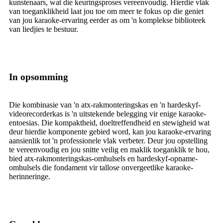
kunstenaars, wat die keuringsproses vereenvoudig. Hierdie vlak
van toeganklikheid laat jou toe om meer te fokus op die geniet
van jou karaoke-ervaring eerder as om 'n komplekse biblioteek
van liedjies te bestuur.
In opsomming
Die kombinasie van 'n atx-rakmonteringskas en 'n hardeskyf-
videorecorderkas is 'n uitstekende belegging vir enige karaoke-
entoesias. Die kompaktheid, doeltreffendheid en stewigheid wat
deur hierdie komponente gebied word, kan jou karaoke-ervaring
aansienlik tot 'n professionele vlak verbeter. Deur jou opstelling
te vereenvoudig en jou snitte veilig en maklik toeganklik te hou,
bied atx-rakmonteringskas-omhulsels en hardeskyf-opname-
omhulsels die fondament vir tallose onvergeetlike karaoke-
herinneringe.