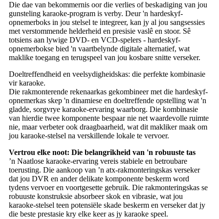
Die dae van bekommernis oor die verlies of beskadiging van jou
gunsteling karaoke-program is verby. Deur 'n hardeskyf-
opnemerboks in jou stelsel te integreer, kan jy al jou sangsessies
met verstommende helderheid en presisie vaslê en stoor. Sê
totsiens aan lywige DVD- en VCD-spelers - hardeskyf-
opnemerbokse bied 'n vaartbelynde digitale alternatief, wat
maklike toegang en terugspeel van jou kosbare snitte verseker.
Doeltreffendheid en veelsydigheidskas: die perfekte kombinasie
vir karaoke.
Die rakmonterende rekenaarkas gekombineer met die hardeskyf-
opnemerkas skep 'n dinamiese en doeltreffende opstelling wat 'n
gladde, sorgvrye karaoke-ervaring waarborg. Die kombinasie
van hierdie twee komponente bespaar nie net waardevolle ruimte
nie, maar verbeter ook draagbaarheid, wat dit makliker maak om
jou karaoke-stelsel na verskillende lokale te vervoer.
Vertrou elke noot: Die belangrikheid van 'n robuuste tas
’n Naatlose karaoke-ervaring vereis stabiele en betroubare
toerusting. Die aankoop van ’n atx-rakmonteringskas verseker
dat jou DVR en ander delikate komponente beskerm word
tydens vervoer en voortgesette gebruik. Die rakmonteringskas se
robuuste konstruksie absorbeer skok en vibrasie, wat jou
karaoke-stelsel teen potensiële skade beskerm en verseker dat jy
die beste prestasie kry elke keer as jy karaoke speel.