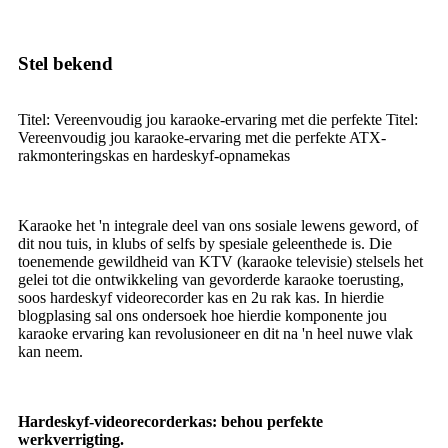
Stel bekend
Titel: Vereenvoudig jou karaoke-ervaring met die perfekte Titel:
Vereenvoudig jou karaoke-ervaring met die perfekte ATX-
rakmonteringskas en hardeskyf-opnamekas
Karaoke het 'n integrale deel van ons sosiale lewens geword, of
dit nou tuis, in klubs of selfs by spesiale geleenthede is. Die
toenemende gewildheid van KTV (karaoke televisie) stelsels het
gelei tot die ontwikkeling van gevorderde karaoke toerusting,
soos hardeskyf videorecorder kas en 2u rak kas. In hierdie
blogplasing sal ons ondersoek hoe hierdie komponente jou
karaoke ervaring kan revolusioneer en dit na 'n heel nuwe vlak
kan neem.
Hardeskyf-videorecorderkas: behou perfekte
werkverrigting.