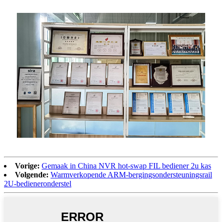
Vorige:
Gemaak in China NVR hot-swap FIL ​​bediener 2u kas
Volgende:
Warmverkopende ARM-bergingsondersteuningsrail
2U-bedieneronderstel