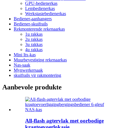
GPU-bedienerkas
Lembedienerkas
Werkstasiebedienerkas
Bediener-aanhangers
Bediener-skuifrails
Rekmonterende rekenaarkas
1u rakkas
2u rakkas
3u rakkas
4u rakkas
Mini Itx-kas
Muurbevestiging rekenaarkas
Nas-saak
Mynwerkersaak
skuifrails vir rakmontering
Aanbevole produkte
All-flash agtervlak met oorbodige
kragtoevoerlokasie...