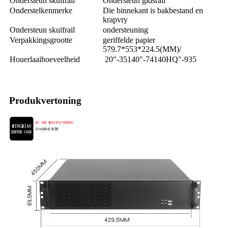
Ondersteun skuifrail
Ondersteun gidsrail
Onderstelkenmerke
Die binnekant is bakbestand en
krapvry
Ondersteun skuifrail
ondersteuning
Verpakkingsgrootte
geriffelde papier
579.7*553*224.5(MM)
/
Houerlaaihoeveelheid
20"
-
351
40"
-
741
40HQ"
-
935
Produkvertoning