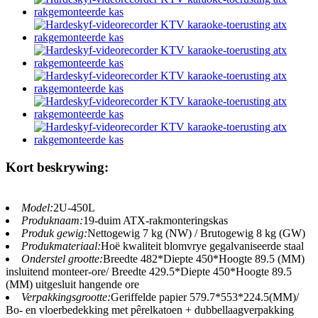
Kort beskrywing:
Model:
2U-450L
Produknaam:
19-duim ATX-rakmonteringskas
Produk gewig:
Nettogewig 7 kg (NW) / Brutogewig 8 kg (GW)
Produkmateriaal:
Hoë kwaliteit blomvrye gegalvaniseerde staal
Onderstel grootte:
Breedte 482*Diepte 450*Hoogte 89.5 (MM)
insluitend monteer-ore/ Breedte 429.5*Diepte 450*Hoogte 89.5
(MM) uitgesluit hangende ore
Verpakkingsgrootte:
Geriffelde papier 579.7*553*224.5(MM)/
Bo- en vloerbedekking met pêrelkatoen + dubbellaagverpakking