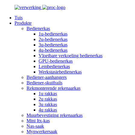
Tuis
Produkte
Bedienerkas
1u-bedienerkas
2u-bedienerkas
3u-bedienerkas
4u-bedienerkas
Vloeibare verkoeling bedienerkas
GPU-bedienerkas
Lembedienerkas
Werkstasiebedienerkas
Bediener-aanhangers
Bediener-skuifrails
Rekmonterende rekenaarkas
1u rakkas
2u rakkas
3u rakkas
4u rakkas
Muurbevestiging rekenaarkas
Mini Itx-kas
Nas-saak
Mynwerkersaak