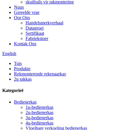
skuifrails vir rakmontering
Nuus
Gereelde vrae
Oor Ons
Handelsmerkverhaal
Datagroei
Sertifikaat
Fabriekstoer
Kontak Ons
English
Tuis
Produkte
Rekmonterende rekenaarkas
2u rakkas
Kategorieë
Bedienerkas
1u-bedienerkas
2u-bedienerkas
3u-bedienerkas
4u-bedienerkas
Vloeibare verkoeling bedienerkas