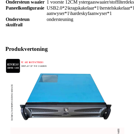
Ondersteun waaier
1 voorste 12CM ystergaaswaaier/stoffilterdeks
Paneelkonfigurasie
USB2.0*2\kragskakelaar*1\herstelskakelaar*
aanwyser*1\hardeskyfaanwyser*1
Ondersteun
ondersteuning
skuifrail
Produkvertoning