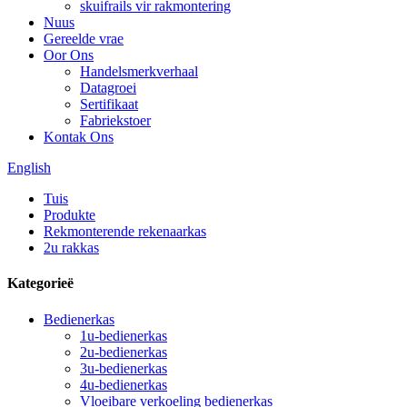
skuifrails vir rakmontering
Nuus
Gereelde vrae
Oor Ons
Handelsmerkverhaal
Datagroei
Sertifikaat
Fabriekstoer
Kontak Ons
English
Tuis
Produkte
Rekmonterende rekenaarkas
2u rakkas
Kategorieë
Bedienerkas
1u-bedienerkas
2u-bedienerkas
3u-bedienerkas
4u-bedienerkas
Vloeibare verkoeling bedienerkas