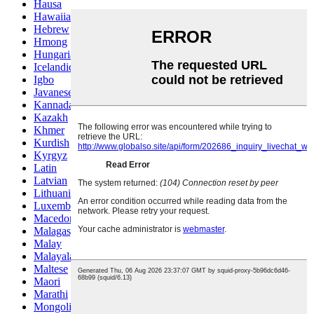
Hausa
Hawaiian
Hebrew
Hmong
Hungarian
Icelandic
Igbo
Javanese
Kannada
Kazakh
Khmer
Kurdish
Kyrgyz
Latin
Latvian
Lithuanian
Luxembou..
Macedonian
Malagasy
Malay
Malayalam
Maltese
Maori
Marathi
Mongolian