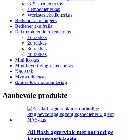
GPU-bedienerkas
Lembedienerkas
Werkstasiebedienerkas
Bediener-aanhangers
Bediener-skuifrails
Rekmonterende rekenaarkas
1u rakkas
2u rakkas
3u rakkas
4u rakkas
Mini Itx-kas
Muurbevestiging rekenaarkas
Nas-saak
Mynwerkersaak
skuifrails vir rakmontering
Aanbevole produkte
All-flash agtervlak met oorbodige
kragtoevoerlokasie...