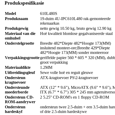
Produkspesifikasie
Model
610L480S
Produknaam
19-duim 4U-IPC610L480 rak-gemonteerde
rekenaarkas
Produkgewig
netto gewig 10.50 kg, bruto gewig 12.90 kg
Materiaal van die
Hoë kwaliteit blomlose gegalvaniseerde staal
omhulsel
Onderstelgrootte
Breedte 482*Diepte 482*Hoogte 173(MM)
insluitend monteer-ore
;
Breedte 429*Diepte
482*Hoogte 173(MM) sonder monteeroor
Verpakkingsgrootte
geriffelde papier 560 * 605 * 320 (MM), dubb
groot verpakking
Materiaaldikte
1.2MM
Uitbreidingsgleuf
Sewe volle hoë en reguit gleuwe
Ondersteun
ATX-kragtoevoer PS\2-kragtoevoer
kragtoevoer
Ondersteunde
ATX (12" * 9.6"), MicroATX (9.6" * 9.6"), M
moederborde
ITX (6.7" * 6.7") 305 * 245 mm agteruitvers
Ondersteun CD-
2 5.25'' CD-ROM's en 1 floppy CD-ROM
ROM-aandrywer
Ondersteun
ondersteun twee 2.5-duim + een 3.5-duim har
hardeskyf
of drie 2.5-duim hardeskywe