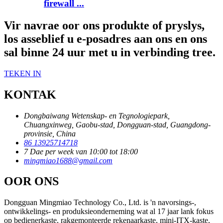
firewall ...
Vir navrae oor ons produkte of pryslys,
los asseblief u e-posadres aan ons en ons
sal binne 24 uur met u in verbinding tree.
TEKEN IN
KONTAK
Dongbaiwang Wetenskap- en Tegnologiepark,
Chuangxinweg, Gaobu-stad, Dongguan-stad, Guangdong-
provinsie, China
86 13925714718
7 Dae per week van 10:00 tot 18:00
mingmiao1688@gmail.com
OOR ONS
Dongguan Mingmiao Technology Co., Ltd. is 'n navorsings-,
ontwikkelings- en produksieonderneming wat al 17 jaar lank fokus
op bedienerkaste, rakgemonteerde rekenaarkaste, mini-ITX-kaste,