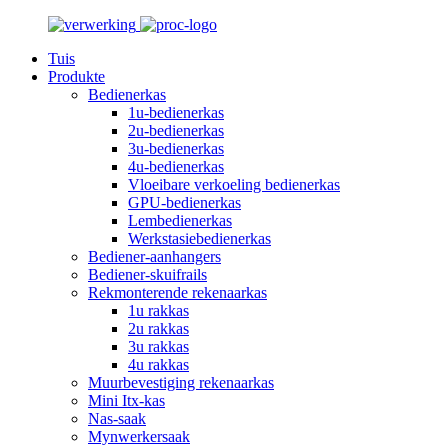
Tuis
Produkte
Bedienerkas
1u-bedienerkas
2u-bedienerkas
3u-bedienerkas
4u-bedienerkas
Vloeibare verkoeling bedienerkas
GPU-bedienerkas
Lembedienerkas
Werkstasiebedienerkas
Bediener-aanhangers
Bediener-skuifrails
Rekmonterende rekenaarkas
1u rakkas
2u rakkas
3u rakkas
4u rakkas
Muurbevestiging rekenaarkas
Mini Itx-kas
Nas-saak
Mynwerkersaak