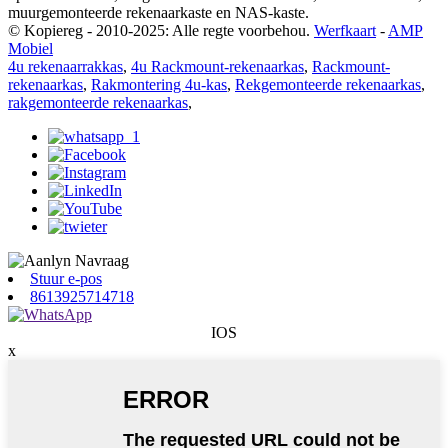
muurgemonteerde rekenaarkaste en NAS-kaste.
© Kopiereg - 2010-2025: Alle regte voorbehou.
Werfkaart
-
AMP
Mobiel
4u rekenaarrakkas
,
4u Rackmount-rekenaarkas
,
Rackmount-
rekenaarkas
,
Rakmontering 4u-kas
,
Rekgemonteerde rekenaarkas
,
rakgemonteerde rekenaarkas
,
Stuur e-pos
8613925714718
IOS
x