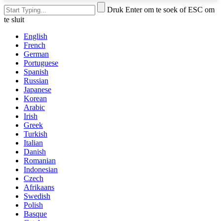
Druk Enter om te soek of ESC om
te sluit
English
French
German
Portuguese
Spanish
Russian
Japanese
Korean
Arabic
Irish
Greek
Turkish
Italian
Danish
Romanian
Indonesian
Czech
Afrikaans
Swedish
Polish
Basque