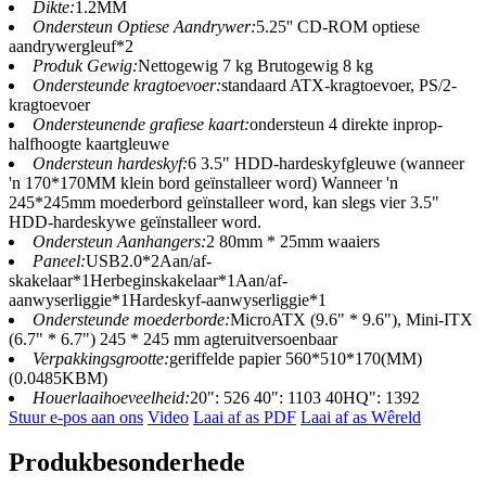
Dikte:
1.2MM
Ondersteun Optiese Aandrywer:
5.25'' CD-ROM optiese
aandrywergleuf*2
Produk Gewig:
Nettogewig 7 kg Brutogewig 8 kg
Ondersteunde kragtoevoer:
standaard ATX-kragtoevoer, PS/2-
kragtoevoer
Ondersteunende grafiese kaart:
ondersteun 4 direkte inprop-
halfhoogte kaartgleuwe
Ondersteun hardeskyf:
6 3.5" HDD-hardeskyfgleuwe (wanneer
'n 170*170MM klein bord geïnstalleer word) Wanneer 'n
245*245mm moederbord geïnstalleer word, kan slegs vier 3.5"
HDD-hardeskywe geïnstalleer word.
Ondersteun Aanhangers:
2 80mm * 25mm waaiers
Paneel:
USB2.0*2Aan/af-
skakelaar*1Herbeginskakelaar*1Aan/af-
aanwyserliggie*1Hardeskyf-aanwyserliggie*1
Ondersteunde moederborde:
MicroATX (9.6" * 9.6"), Mini-ITX
(6.7" * 6.7") 245 * 245 mm agteruitversoenbaar
Verpakkingsgrootte:
geriffelde papier 560*510*170(MM)
(0.0485KBM)
Houerlaaihoeveelheid:
20": 526 40": 1103 40HQ": 1392
Stuur e-pos aan ons
Video
Laai af as PDF
Laai af as Wêreld
Produkbesonderhede