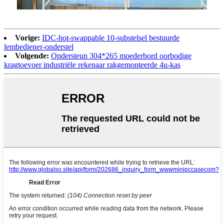
Vorige:
IDC-hot-swappable 10-substelsel bestuurde
lembediener-onderstel
Volgende:
Ondersteun 304*265 moederbord oorbodige
kragtoevoer industriële rekenaar rakgemonteerde 4u-kas