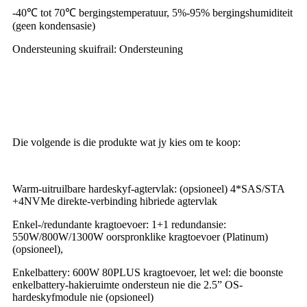
-40℃ tot 70℃ bergingstemperatuur, 5%-95% bergingshumiditeit
(geen kondensasie)
Ondersteuning skuifrail: Ondersteuning
Die volgende is die produkte wat jy kies om te koop:
Warm-uitruilbare hardeskyf-agtervlak: (opsioneel) 4*SAS/STA
+4NVMe direkte-verbinding hibriede agtervlak
Enkel-/redundante kragtoevoer: 1+1 redundansie:
550W/800W/1300W oorspronklike kragtoevoer (Platinum)
(opsioneel),
Enkelbattery: 600W 80PLUS kragtoevoer, let wel: die boonste
enkelbattery-hakieruimte ondersteun nie die 2.5” OS-
hardeskyfmodule nie (opsioneel)