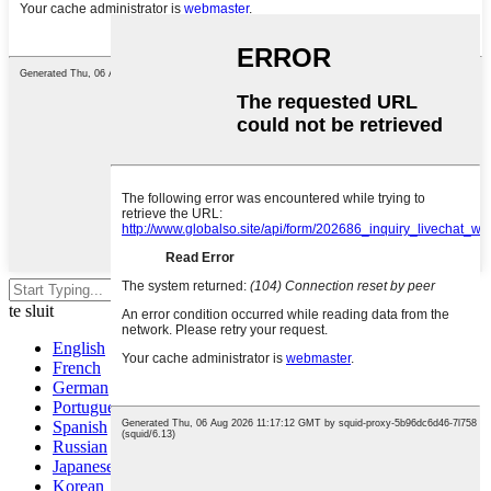
Druk Enter om te soek of ESC om
te sluit
English
French
German
Portuguese
Spanish
Russian
Japanese
Korean