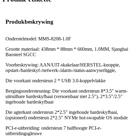
Produkbeskrywing
Onderstelmodel: MMS-8208-1.0F
Grootte materiaal: 438mm * 88mm * 660mm, 1.0MM, Sjanghai
Baosteel SGCC
Voorbeskrywing: AAN/UIT-skakelaar/HERSTEL-knoppie,
opstart-/hardeskyf-/netwerk-/alarm-/status-aanwyserliggie,
Die voorkant ondersteun 2 * USB 3.0-koppelvlakke
Bergingsondersteuning: Die voorkant ondersteun 8*3.5" warm-
uitruilbare hardeskyfbaai (versoenbaar met 2.5"), 2*3.5"/2.5"
ingeboude hardeskyfbaai
Die agterkant ondersteun 2*2.5" ingeboude hardeskyfbaai,
(opsioneel) ondersteun 2*2.5" NVMe hot-swapable OS module
PCI-e-uitbreiding: ondersteun 7 halfhoogte PCI-e-
uitbreidingsgleuwe