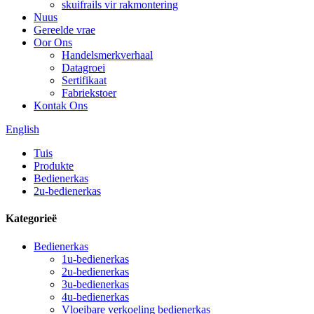
skuifrails vir rakmontering
Nuus
Gereelde vrae
Oor Ons
Handelsmerkverhaal
Datagroei
Sertifikaat
Fabriekstoer
Kontak Ons
English
Tuis
Produkte
Bedienerkas
2u-bedienerkas
Kategorieë
Bedienerkas
1u-bedienerkas
2u-bedienerkas
3u-bedienerkas
4u-bedienerkas
Vloeibare verkoeling bedienerkas