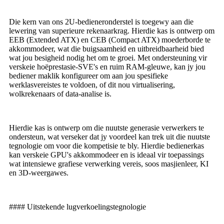
Die kern van ons 2U-bedieneronderstel is toegewy aan die
lewering van superieure rekenaarkrag. Hierdie kas is ontwerp om
EEB (Extended ATX) en CEB (Compact ATX) moederborde te
akkommodeer, wat die buigsaamheid en uitbreidbaarheid bied
wat jou besigheid nodig het om te groei. Met ondersteuning vir
verskeie hoëprestasie-SVE's en ruim RAM-gleuwe, kan jy jou
bediener maklik konfigureer om aan jou spesifieke
werklasvereistes te voldoen, of dit nou virtualisering,
wolkrekenaars of data-analise is.
Hierdie kas is ontwerp om die nuutste generasie verwerkers te
ondersteun, wat verseker dat jy voordeel kan trek uit die nuutste
tegnologie om voor die kompetisie te bly. Hierdie bedienerkas
kan verskeie GPU's akkommodeer en is ideaal vir toepassings
wat intensiewe grafiese verwerking vereis, soos masjienleer, KI
en 3D-weergawes.
#### Uitstekende lugverkoelingstegnologie