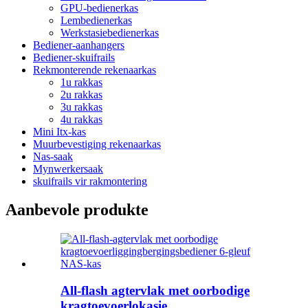
GPU-bedienerkas
Lembedienerkas
Werkstasiebedienerkas
Bediener-aanhangers
Bediener-skuifrails
Rekmonterende rekenaarkas
1u rakkas
2u rakkas
3u rakkas
4u rakkas
Mini Itx-kas
Muurbevestiging rekenaarkas
Nas-saak
Mynwerkersaak
skuifrails vir rakmontering
Aanbevole produkte
All-flash agtervlak met oorbodige
kragtoevoerlokasie...