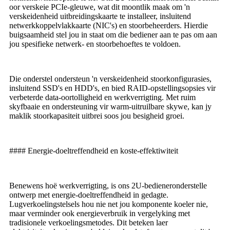
oor verskeie PCIe-gleuwe, wat dit moontlik maak om 'n
verskeidenheid uitbreidingskaarte te installeer, insluitend
netwerkkoppelvlakkaarte (NIC's) en stoorbeheerders. Hierdie
buigsaamheid stel jou in staat om die bediener aan te pas om aan
jou spesifieke netwerk- en stoorbehoeftes te voldoen.
Die onderstel ondersteun 'n verskeidenheid stoorkonfigurasies,
insluitend SSD's en HDD's, en bied RAID-opstellingsopsies vir
verbeterde data-oortolligheid en werkverrigting. Met ruim
skyfbaaie en ondersteuning vir warm-uitruilbare skywe, kan jy
maklik stoorkapasiteit uitbrei soos jou besigheid groei.
#### Energie-doeltreffendheid en koste-effektiwiteit
Benewens hoë werkverrigting, is ons 2U-bedieneronderstelle
ontwerp met energie-doeltreffendheid in gedagte.
Lugverkoelingstelsels hou nie net jou komponente koeler nie,
maar verminder ook energieverbruik in vergelyking met
tradisionele verkoelingsmetodes. Dit beteken laer