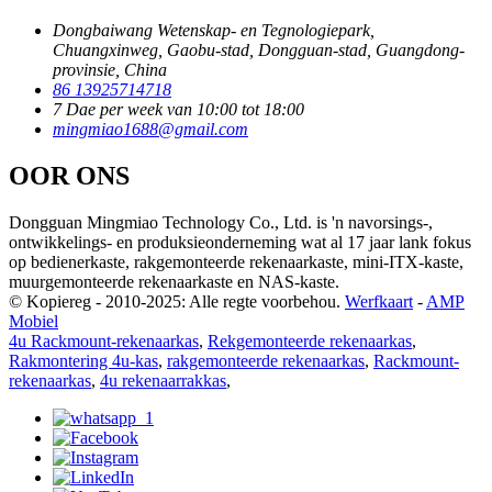
Dongbaiwang Wetenskap- en Tegnologiepark,
Chuangxinweg, Gaobu-stad, Dongguan-stad, Guangdong-
provinsie, China
86 13925714718
7 Dae per week van 10:00 tot 18:00
mingmiao1688@gmail.com
OOR ONS
Dongguan Mingmiao Technology Co., Ltd. is 'n navorsings-,
ontwikkelings- en produksieonderneming wat al 17 jaar lank fokus
op bedienerkaste, rakgemonteerde rekenaarkaste, mini-ITX-kaste,
muurgemonteerde rekenaarkaste en NAS-kaste.
© Kopiereg - 2010-2025: Alle regte voorbehou.
Werfkaart
-
AMP
Mobiel
4u Rackmount-rekenaarkas
,
Rekgemonteerde rekenaarkas
,
Rakmontering 4u-kas
,
rakgemonteerde rekenaarkas
,
Rackmount-
rekenaarkas
,
4u rekenaarrakkas
,