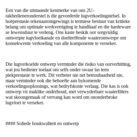
Een van die uitstaande kenmerke van ons 2U-
rakbedieneronderstel is die gevorderde lugverkoelingstelsel. In
hoëprestasie-rekenaaromgewings is termiese bestuur van kritieke
belang om optimale werkverrigting te handhaaf en die hardeware
se lewensduur te verleng. Ons kaste beskik oor sorgvuldig
ontwerpte lugvloeikanale en doeltreffende waaierontwerpe om
konsekwente verkoeling van alle komponente te verseker.
Die lugverkoelde ontwerp verminder die risiko van oorverhitting,
wat jou bediener toelaat om selfs onder swaar las teen
piekprestasie te werk. Dit verbeter nie net betroubaarheid nie,
maar verminder ook die behoefte aan bykomende
verkoelingsoplossings, wat bedryfskoste verlaag. Die kas is ook
ontwerp vir maklike onderhoud, met verwyderbare waaierfilters
wat skoongemaak of vervang kan word om ononderbroke
lugvloei te verseker.
#### Soliede boukwaliteit en ontwerp