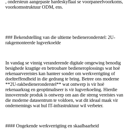
, ondersteun aangepaste hardeskyflaai se voorpaneelvoorkoms,
voorkomsstruktuur ODM, ens.
### Bekendstelling van die ultieme bedieneronderstel: 2U-
rakgemonteerde lugverkoelde
In vandag se vinnig veranderende digitale omgewing benodig
besighede kragtige en betroubare bedieneroplossings wat hoë
rekenaarvereistes kan hanteer sonder om werkverrigting of
doeltreffendheid in die gedrang te bring. Betree ons moderne
**2U-rakbedieneronderstel** wat ontwerp is vir hoë
rekenaarkrag en geoptimaliseer is vir lugverkoeling. Hierdie
innoverende produk is ontwerp om aan die streng vereistes van
die moderne datasentrum te voldoen, wat dit ideaal maak vir
ondernemings wat hul IT-infrastruktuur wil verbeter.
#### Ongekende werkverrigting en skaalbaarheid