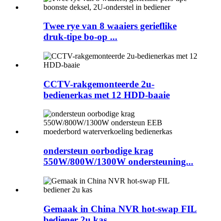
Twee rye van 8 waaiers gerieflike
druk-tipe bo-op ...
CCTV-rakgemonteerde 2u-
bedienerkas met 12 HDD-baaie
ondersteun oorbodige krag
550W/800W/1300W ondersteuning...
Gemaak in China NVR hot-swap FIL
​​bediener 2u kas