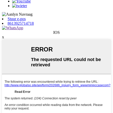
Stuur e-pos
8613925714718
IOS
x