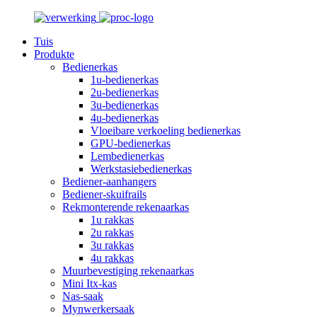
Tuis
Produkte
Bedienerkas
1u-bedienerkas
2u-bedienerkas
3u-bedienerkas
4u-bedienerkas
Vloeibare verkoeling bedienerkas
GPU-bedienerkas
Lembedienerkas
Werkstasiebedienerkas
Bediener-aanhangers
Bediener-skuifrails
Rekmonterende rekenaarkas
1u rakkas
2u rakkas
3u rakkas
4u rakkas
Muurbevestiging rekenaarkas
Mini Itx-kas
Nas-saak
Mynwerkersaak