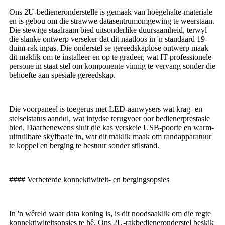
Ons 2U-bedieneronderstelle is gemaak van hoëgehalte-materiale
en is gebou om die strawwe datasentrumomgewing te weerstaan.
Die stewige staalraam bied uitsonderlike duursaamheid, terwyl
die slanke ontwerp verseker dat dit naatloos in 'n standaard 19-
duim-rak inpas. Die onderstel se gereedskaplose ontwerp maak
dit maklik om te installeer en op te gradeer, wat IT-professionele
persone in staat stel om komponente vinnig te vervang sonder die
behoefte aan spesiale gereedskap.
Die voorpaneel is toegerus met LED-aanwysers wat krag- en
stelselstatus aandui, wat intydse terugvoer oor bedienerprestasie
bied. Daarbenewens sluit die kas verskeie USB-poorte en warm-
uitruilbare skyfbaaie in, wat dit maklik maak om randapparatuur
te koppel en berging te bestuur sonder stilstand.
#### Verbeterde konnektiwiteit- en bergingsopsies
In 'n wêreld waar data koning is, is dit noodsaaklik om die regte
konnektiwiteitsopsies te hê. Ons 2U-rakbedieneronderstel beskik