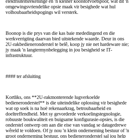
elektrisiteitsrekeninge en 'n kleiner koolstofvoetspoor, wat dit 'n
omgewingsvriendelike opsie maak vir besighede wat hul
volhoubaarheidspogings wil versterk.
Boonop is die prys van die kas baie mededingend en die
werkverrigting daarvan bied uitstekende waarde. Deur in ons
2U-rakbedieneronderstel te belê, koop jy nie net hardeware nie;
jy maak 'n langtermynbelegging in jou besigheid se IT-
infrastruktuur.
#### ter afsluiting
Kortliks, ons **2U-rakmonterende lugverkoelde
bedieneronderstel** is die uiteindelike oplossing vir besighede
wat op soek is na hoë rekenaarkrag, betroubaarheid en
doeltreffendheid. Met sy gevorderde verkoelingstegnologie,
robuuste boukwaliteit en buigsame konfigurasie-opsies, is die
onderstel ontwerp om aan die eise van vandag se datagedrewe
wêreld te voldoen. Of jy nou 'n klein onderneming bestuur of 'n
groot onderneming bestuur, ons bedieneronderstel sal jou help