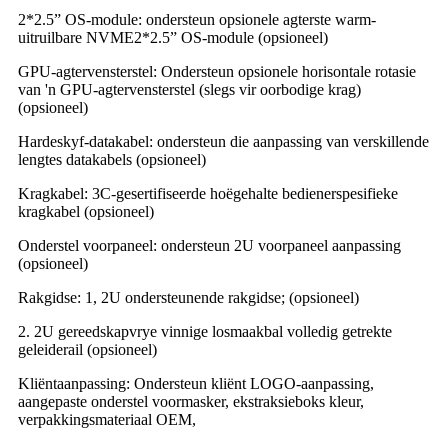
2*2.5” OS-module: ondersteun opsionele agterste warm-
uitruilbare NVME2*2.5” OS-module (opsioneel)
GPU-agtervensterstel: Ondersteun opsionele horisontale rotasie
van 'n GPU-agtervensterstel (slegs vir oorbodige krag)
(opsioneel)
Hardeskyf-datakabel: ondersteun die aanpassing van verskillende
lengtes datakabels (opsioneel)
Kragkabel: 3C-gesertifiseerde hoëgehalte bedienerspesifieke
kragkabel (opsioneel)
Onderstel voorpaneel: ondersteun 2U voorpaneel aanpassing
(opsioneel)
Rakgidse: 1, 2U ondersteunende rakgidse; (opsioneel)
2. 2U gereedskapvrye vinnige losmaakbal volledig getrekte
geleiderail (opsioneel)
Kliëntaanpassing: Ondersteun kliënt LOGO-aanpassing,
aangepaste onderstel voormasker, ekstraksieboks kleur,
verpakkingsmateriaal OEM,