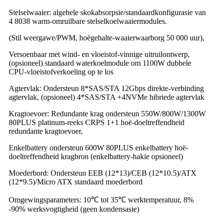
Stelselwaaier: algehele skokabsorpsie/standaardkonfigurasie van
4 8038 warm-omruilbare stelselkoelwaaiermodules.
(Stil weergawe/PWM, hoëgehalte-waaierwaarborg 50 000 uur),
Versoenbaar met wind- en vloeistof-vinnige uitruilontwerp,
(opsioneel) standaard waterkoelmodule om 1100W dubbele
CPU-vloeistofverkoeling op te los
Agtervlak: Ondersteun 8*SAS/STA 12Gbps direkte-verbinding
agtervlak, (opsioneel) 4*SAS/STA +4NVMe hibriede agtervlak
Kragtoevoer: Redundante krag ondersteun 550W/800W/1300W
80PLUS platinum-reeks CRPS 1+1 hoë-doeltreffendheid
redundante kragtoevoer,
Enkelbattery ondersteun 600W 80PLUS enkelbattery hoë-
doeltreffendheid kragbron (enkelbattery-hakie opsioneel)
Moederbord: Ondersteun EEB (12*13)/CEB (12*10.5)/ATX
(12*9.5)/Micro ATX standaard moederbord
Omgewingsparameters: 10℃ tot 35℃ werktemperatuur, 8%
-90% werksvogtigheid (geen kondensasie)