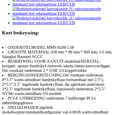
Kort beskrywing:
ONDERSTELMODEL:
MMS-8208-1.0F
GROOTTE MATERIAAL:
438 mm * 88 mm * 660 mm, 1.0 mm,
Sjanghai Baosteel SGCC
BESKRYWING VOOR:
AAN/UIT-skakelaar/HERSTEL-
knoppie, opstart-/hardeskyf-/netwerk-/alarm-/status-aanwyserliggie,
Die voorkant ondersteun 2 * USB 3.0-koppelvlakke
BERGINGSONDERSTEUNING:
Die voorkant ondersteun
8*3.5" warm-uitruilbare hardeskyfbaai (versoenbaar met 2.5"),
2*3.5"/2.5" ingeboude hardeskyfbaai, die agterkant ondersteun
2*2.5" ingeboude hardeskyfbaai, (opsioneel) ondersteun 2*2.5"
NVMe warm-uitruilbare OS-module
PCI-E UITBREIDING:
ondersteun 7 halfhoogte PCI-e
uitbreidingsgleuwe
STELSELWAAIER:
algehele
skokabsorpsie/standaardkonfigurasie van 4 8038 warm-uitruilbare