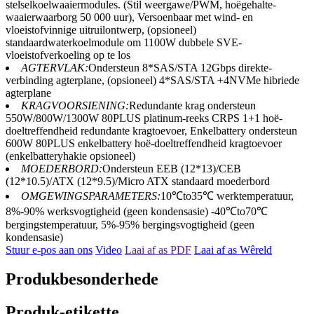
stelselkoelwaaiermodules. (Stil weergawe/PWM, hoëgehalte-
waaierwaarborg 50 000 uur), Versoenbaar met wind- en
vloeistofvinnige uitruilontwerp, (opsioneel)
standaardwaterkoelmodule om 1100W dubbele SVE-
vloeistofverkoeling op te los
AGTERVLAK:
Ondersteun 8*SAS/STA 12Gbps direkte-
verbinding agterplane, (opsioneel) 4*SAS/STA +4NVMe hibriede
agterplane
KRAGVOORSIENING:
Redundante krag ondersteun
550W/800W/1300W 80PLUS platinum-reeks CRPS 1+1 hoë-
doeltreffendheid redundante kragtoevoer, Enkelbattery ondersteun
600W 80PLUS enkelbattery hoë-doeltreffendheid kragtoevoer
(enkelbatteryhakie opsioneel)
MOEDERBORD:
Ondersteun EEB (12*13)/CEB
(12*10.5)/ATX (12*9.5)/Micro ATX standaard moederbord
OMGEWINGSPARAMETERS:
10℃to35℃ werktemperatuur,
8%-90% werksvogtigheid (geen kondensasie) -40℃to70℃
bergingstemperatuur, 5%-95% bergingsvogtigheid (geen
kondensasie)
Stuur e-pos aan ons
Video
Laai af as PDF
Laai af as Wêreld
Produkbesonderhede
Produk-etikette