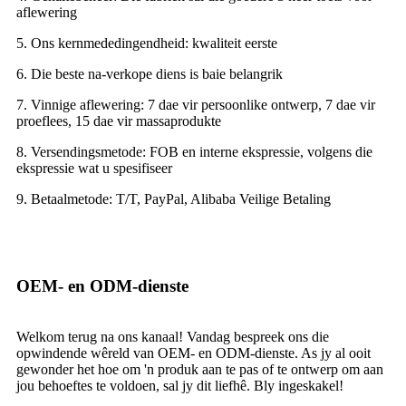
aflewering
5. Ons kernmededingendheid: kwaliteit eerste
6. Die beste na-verkope diens is baie belangrik
7. Vinnige aflewering: 7 dae vir persoonlike ontwerp, 7 dae vir
proeflees, 15 dae vir massaprodukte
8. Versendingsmetode: FOB en interne ekspressie, volgens die
ekspressie wat u spesifiseer
9. Betaalmetode: T/T, PayPal, Alibaba Veilige Betaling
OEM- en ODM-dienste
Welkom terug na ons kanaal! Vandag bespreek ons ​​die
opwindende wêreld van OEM- en ODM-dienste. As jy al ooit
gewonder het hoe om 'n produk aan te pas of te ontwerp om aan
jou behoeftes te voldoen, sal jy dit liefhê. Bly ingeskakel!