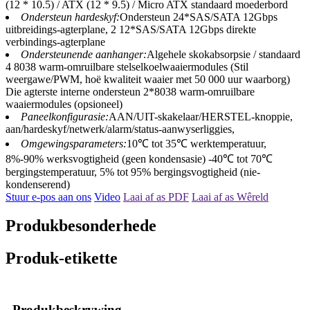
(12 * 10.5) / ATX (12 * 9.5) / Micro ATX standaard moederbord
Ondersteun hardeskyf:
Ondersteun 24*SAS/SATA 12Gbps
uitbreidings-agterplane, 2 12*SAS/SATA 12Gbps direkte
verbindings-agterplane
Ondersteunende aanhanger:
Algehele skokabsorpsie / standaard
4 8038 warm-omruilbare stelselkoelwaaiermodules (Stil
weergawe/PWM, hoë kwaliteit waaier met 50 000 uur waarborg)
Die agterste interne ondersteun 2*8038 warm-omruilbare
waaiermodules (opsioneel)
Paneelkonfigurasie:
AAN/UIT-skakelaar/HERSTEL-knoppie,
aan/hardeskyf/netwerk/alarm/status-aanwyserliggies,
Omgewingsparameters:
10℃ tot 35℃ werktemperatuur,
8%-90% werksvogtigheid (geen kondensasie) -40℃ tot 70℃
bergingstemperatuur, 5% tot 95% bergingsvogtigheid (nie-
kondenserend)
Stuur e-pos aan ons
Video
Laai af as PDF
Laai af as Wêreld
Produkbesonderhede
Produk-etikette
Produkbeskrywing