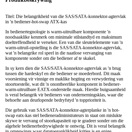
Titel: Die belangrikheid van die SAS/SATA-konnektor-agtervlak
in 'n bediener-hot-swap ATX-kas
In bedienertegnologie is warm-uitruilbare komponente 'n
noodsaaklike kenmerk om minimale stilstandtyd en maksimum
doeltreffendheid te verseker. Een van die sleutelelemente van 'n
warm-uitruil-opstelling is die SAS/SATA-konnektor-agtervlak,
wat 'n belangrike rol speel in die naatlose vervanging van
komponente sonder om die bediener af te skakel.
In sy kern dien die SAS/SATA-konnektor-agtervlak as 'n brug
tussen die hardeskyf en die bediener se moederbord. Dit maak
voorsiening vir vinnige en maklike hegting en verwydering van
stoortoestelle, wat dit 'n onontbeerlike komponent in bediener-
warm-uitruilbare EATX-onderstelle maak. Hierdie buigsaamheid
is veral belangrik vir bedieners van ondernemingsklas, waar die
behoefte aan deurlopende bedryfstyd 'n topprioriteit is.
Die gebruik van SAS/SATA-konnektor-agterplanke in 'n hot-
swap eatx-kas stel bedieneradministrateurs in staat om mislukte
skywe te vervang of stoorkapasiteit op te gradeer sonder om die
algehele bedienerbedrywighede te ontwrig. Dit is veral belangrik
in omgewings waar datatoeganklikheid krities is en enige