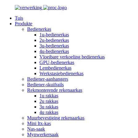
Tuis
Produkte
Bedienerkas
1u-bedienerkas
2u-bedienerkas
3u-bedienerkas
4u-bedienerkas
Vloeibare verkoeling bedienerkas
GPU-bedienerkas
Lembedienerkas
Werkstasiebedienerkas
Bediener-aanhangers
Bediener-skuifrails
Rekmonterende rekenaarkas
1u rakkas
2u rakkas
3u rakkas
4u rakkas
Muurbevestiging rekenaarkas
Mini Itx-kas
Nas-saak
Mynwerkersaak