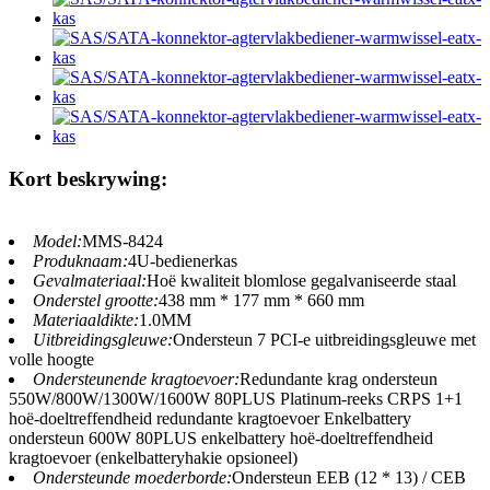
Kort beskrywing:
Model:
MMS-8424
Produknaam:
4U-bedienerkas
Gevalmateriaal:
Hoë kwaliteit blomlose gegalvaniseerde staal
Onderstel grootte:
438 mm * 177 mm * 660 mm
Materiaaldikte:
1.0MM
Uitbreidingsgleuwe:
Ondersteun 7 PCI-e uitbreidingsgleuwe met
volle hoogte
Ondersteunende kragtoevoer:
Redundante krag ondersteun
550W/800W/1300W/1600W 80PLUS Platinum-reeks CRPS 1+1
hoë-doeltreffendheid redundante kragtoevoer Enkelbattery
ondersteun 600W 80PLUS enkelbattery hoë-doeltreffendheid
kragtoevoer (enkelbatteryhakie opsioneel)
Ondersteunde moederborde:
Ondersteun EEB (12 * 13) / CEB