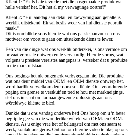
Klient 1: "Ek is baie tevrede met die pasgemaakte produk wat
hulle verskaf het. Dit het al my verwagtinge oortref!"
Kliënt 2: "Hul aandag aan detail en toewyding aan gehalte is
werklik uitstekend. Ek sal beslis weer van hul dienste gebruik
maak."
Dit is oomblikke soos hierdie wat ons passie aanvuur en ons
motiveer om voort te gaan om uitstekende diens te lewer.
Een van die dinge wat ons werklik onderskei, is ons vermoë om
privaat vorms te ontwerp en te vervaardig. Hierdie vorms, wat
volgens u presiese vereistes aangepas is, verseker dat u produkte
in die mark uitstaan.
Ons pogings het nie ongemerk verbygegaan nie. Die produkte
wat ons deur middel van ODM- en OEM-dienste ontwerp het,
word hartlik verwelkom deur oorsese kliënte. Ons voortdurende
poging om grense te verskuif en tred te hou met markneigings,
stel ons in staat om toonaangewende oplossings aan ons
wêreldwye kliënte te bied.
Dankie dat u ons vandag ondervra het! Ons hoop om u 'n beter
begrip te gee van die wonderlike wêreld van OEM- en ODM-
dienste. As u enige vrae het of belangstel om met ons saam te
werk, kontak ons ​​gerus. Onthou om hierdie video te like, op ons
kanaal in te teken en die kennisgewingsklokkie te druk sodat u