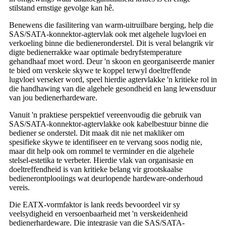
stilstand ernstige gevolge kan hê.
Benewens die fasilitering van warm-uitruilbare berging, help die
SAS/SATA-konnektor-agtervlak ook met algehele lugvloei en
verkoeling binne die bedieneronderstel. Dit is veral belangrik vir
digte bedienerrakke waar optimale bedryfstemperature
gehandhaaf moet word. Deur 'n skoon en georganiseerde manier
te bied om verskeie skywe te koppel terwyl doeltreffende
lugvloei verseker word, speel hierdie agtervlakke 'n kritieke rol in
die handhawing van die algehele gesondheid en lang lewensduur
van jou bedienerhardeware.
Vanuit 'n praktiese perspektief vereenvoudig die gebruik van
SAS/SATA-konnektor-agtervlakke ook kabelbestuur binne die
bediener se onderstel. Dit maak dit nie net makliker om
spesifieke skywe te identifiseer en te vervang soos nodig nie,
maar dit help ook om rommel te verminder en die algehele
stelsel-estetika te verbeter. Hierdie vlak van organisasie en
doeltreffendheid is van kritieke belang vir grootskaalse
bedienerontplooiings wat deurlopende hardeware-onderhoud
vereis.
Die EATX-vormfaktor is lank reeds bevoordeel vir sy
veelsydigheid en versoenbaarheid met 'n verskeidenheid
bedienerhardeware. Die integrasie van die SAS/SATA-