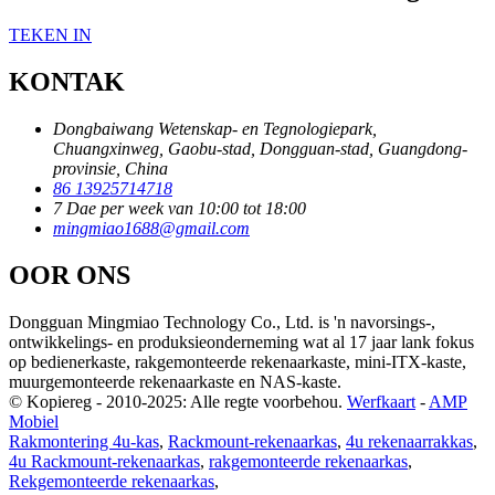
TEKEN IN
KONTAK
Dongbaiwang Wetenskap- en Tegnologiepark,
Chuangxinweg, Gaobu-stad, Dongguan-stad, Guangdong-
provinsie, China
86 13925714718
7 Dae per week van 10:00 tot 18:00
mingmiao1688@gmail.com
OOR ONS
Dongguan Mingmiao Technology Co., Ltd. is 'n navorsings-,
ontwikkelings- en produksieonderneming wat al 17 jaar lank fokus
op bedienerkaste, rakgemonteerde rekenaarkaste, mini-ITX-kaste,
muurgemonteerde rekenaarkaste en NAS-kaste.
© Kopiereg - 2010-2025: Alle regte voorbehou.
Werfkaart
-
AMP
Mobiel
Rakmontering 4u-kas
,
Rackmount-rekenaarkas
,
4u rekenaarrakkas
,
4u Rackmount-rekenaarkas
,
rakgemonteerde rekenaarkas
,
Rekgemonteerde rekenaarkas
,