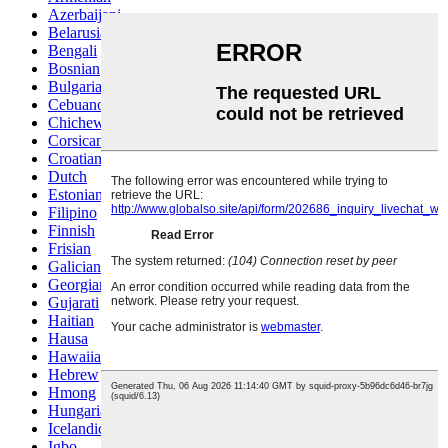
Azerbaijani
Belarusian
Bengali
Bosnian
Bulgarian
Cebuano
Chichewa
Corsican
Croatian
Dutch
Estonian
Filipino
Finnish
Frisian
Galician
Georgian
Gujarati
Haitian
Hausa
Hawaiian
Hebrew
Hmong
Hungarian
Icelandic
Igbo