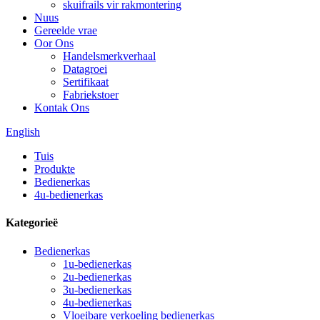
skuifrails vir rakmontering
Nuus
Gereelde vrae
Oor Ons
Handelsmerkverhaal
Datagroei
Sertifikaat
Fabriekstoer
Kontak Ons
English
Tuis
Produkte
Bedienerkas
4u-bedienerkas
Kategorieë
Bedienerkas
1u-bedienerkas
2u-bedienerkas
3u-bedienerkas
4u-bedienerkas
Vloeibare verkoeling bedienerkas