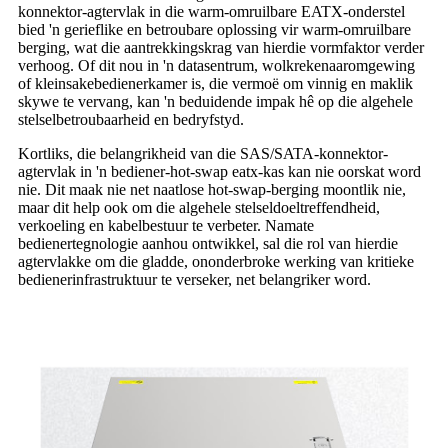
konnektor-agtervlak in die warm-omruilbare EATX-onderstel
bied 'n gerieflike en betroubare oplossing vir warm-omruilbare
berging, wat die aantrekkingskrag van hierdie vormfaktor verder
verhoog. Of dit nou in 'n datasentrum, wolkrekenaaromgewing
of kleinsakebedienerkamer is, die vermoë om vinnig en maklik
skywe te vervang, kan 'n beduidende impak hê op die algehele
stelselbetroubaarheid en bedryfstyd.
Kortliks, die belangrikheid van die SAS/SATA-konnektor-
agtervlak in 'n bediener-hot-swap eatx-kas kan nie oorskat word
nie. Dit maak nie net naatlose hot-swap-berging moontlik nie,
maar dit help ook om die algehele stelseldoeltreffendheid,
verkoeling en kabelbestuur te verbeter. Namate
bedienertegnologie aanhou ontwikkel, sal die rol van hierdie
agtervlakke om die gladde, ononderbroke werking van kritieke
bedienerinfrastruktuur te verseker, net belangriker word.