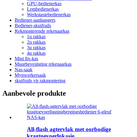
GPU-bedienerkas
Lembedienerkas
Werkstasiebedienerkas
Bediener-aanhangers
Bediener-skuifrails
Rekmonterende rekenaarkas
1u rakkas
2u rakkas
3u rakkas
4u rakkas
Mini Itx-kas
Muurbevestiging rekenaarkas
Nas-saak
Mynwerkersaak
skuifrails vir rakmontering
Aanbevole produkte
All-flash agtervlak met oorbodige
kragtoevoerlokasie...