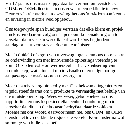
Vir 17 jaar is ons maatskappy daartoe verbind om eersteklas
ODM- en OEM-dienste aan ons gewaardeerde kliënte te lewer.
Deur ons harde werk en toewyding het ons 'n rykdom aan kennis
en ervaring in hierdie veld opgebou.
Ons toegewyde span kundiges verstaan ​​dat elke kliënt en projek
uniek is, en daarom volg ons 'n persoonlike benadering om te
verseker dat u visie 'n werklikheid word. Ons begin deur
aandagtig na u vereistes en doelwitte te luister.
Met 'n duidelike begrip van u verwagtinge, steun ons op ons jare
se ondervinding om met innoverende oplossings vorendag te
kom. Ons talentvolle ontwerpers sal 'n 3D-visualisering van u
produk skep, wat u toelaat om te visualiseer en enige nodige
aanpassings te maak voordat u voortgaan.
Maar ons reis is nog nie verby nie. Ons bekwame ingenieurs en
tegnici streef daarna om u produkte te vervaardig met behulp van
die nuutste toerusting. Wees verseker, gehaltebeheer is ons
topprioriteit en ons inspekteer elke eenheid noukeurig om te
verseker dat dit aan die hoogste bedryfstandaarde voldoen.
Moenie net ons woord daarvoor neem nie, ons ODM- en OEM-
dienste het tevrede kliënte regoor die wêreld. Kom luister na wat
sommige van hulle te sê het!